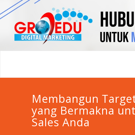
Membangun Target
yang Bermakna unt
Sales Anda