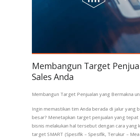
Membangun Target Penjual
Sales Anda
Membangun Target Penjualan yang Bermakna unt
Ingin memastikan tim Anda berada di jalur yang 
besar? Menetapkan target penjualan yang tepat 
bisnis melakukan hal tersebut dengan cara yang 
target SMART (Spesifik – Spesifik, Terukur – Mea