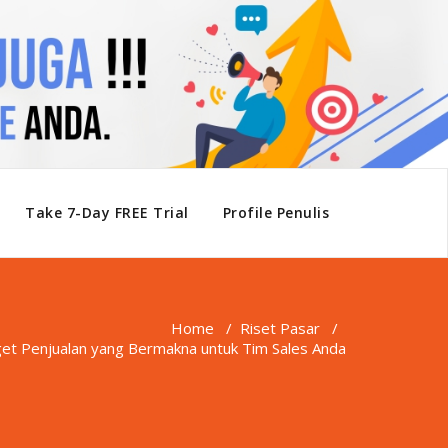
Take 7-Day FREE Trial
Profile Penulis
Home
/
Riset Pasar
/
t Penjualan yang Bermakna untuk Tim Sales Anda