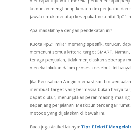
mencapai tujuan ini, mereka perlu mencapai penj
kemudian menghadap kepada tim penjualan dan
jawab untuk menutup kesepakatan senilai Rp21 mi
Apa masalahnya dengan pendekatan ini?
Kuota Rp21 miliar memang spesifik, terukur, dapat
memenuhi semua kriteria target SMART. Namun, a
tenaga penjualan, tidak menjelaskan seberapa mu
mereka lakukan dalam proses tersebut. Ini hanya
Jika Perusahaan A ingin memastikan tim penjuala
membuat target yang bermakna bukan hanya tar
dapat diukur, menunjukkan peran masing-masing
sepanjang perjalanan. Meskipun terdengar rumit
metode yang dijelaskan di bawah ini.
Baca juga Artikel lainnya:
Tips Efektif Mengelol