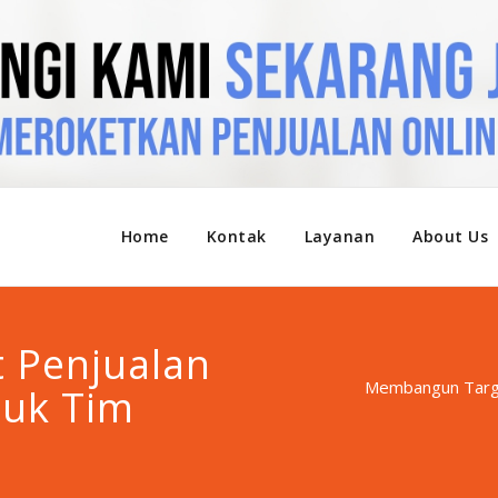
Home
Kontak
Layanan
About Us
 Penjualan
Membangun Targe
uk Tim