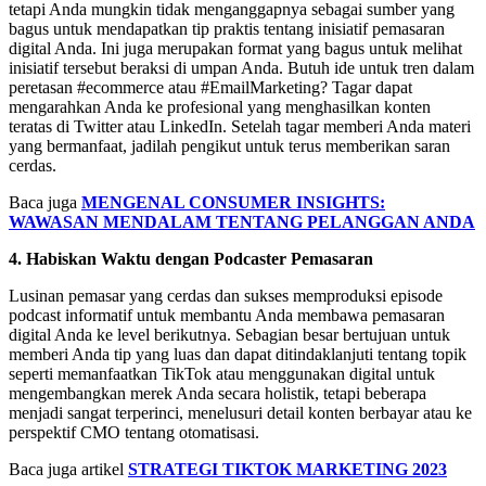
tetapi Anda mungkin tidak menganggapnya sebagai sumber yang
bagus untuk mendapatkan tip praktis tentang inisiatif pemasaran
digital Anda. Ini juga merupakan format yang bagus untuk melihat
inisiatif tersebut beraksi di umpan Anda. Butuh ide untuk tren dalam
peretasan #ecommerce atau #EmailMarketing? Tagar dapat
mengarahkan Anda ke profesional yang menghasilkan konten
teratas di Twitter atau LinkedIn. Setelah tagar memberi Anda materi
yang bermanfaat, jadilah pengikut untuk terus memberikan saran
cerdas.
Baca juga
MENGENAL CONSUMER INSIGHTS:
WAWASAN MENDALAM TENTANG PELANGGAN ANDA
4. Habiskan Waktu dengan Podcaster Pemasaran
Lusinan pemasar yang cerdas dan sukses memproduksi episode
podcast informatif untuk membantu Anda membawa pemasaran
digital Anda ke level berikutnya. Sebagian besar bertujuan untuk
memberi Anda tip yang luas dan dapat ditindaklanjuti tentang topik
seperti memanfaatkan TikTok atau menggunakan digital untuk
mengembangkan merek Anda secara holistik, tetapi beberapa
menjadi sangat terperinci, menelusuri detail konten berbayar atau ke
perspektif CMO tentang otomatisasi.
Baca juga artikel
STRATEGI TIKTOK MARKETING 2023