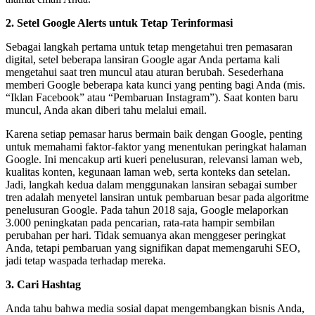
2. Setel Google Alerts untuk Tetap Terinformasi
Sebagai langkah pertama untuk tetap mengetahui tren pemasaran
digital, setel beberapa lansiran Google agar Anda pertama kali
mengetahui saat tren muncul atau aturan berubah. Sesederhana
memberi Google beberapa kata kunci yang penting bagi Anda (mis.
“Iklan Facebook” atau “Pembaruan Instagram”). Saat konten baru
muncul, Anda akan diberi tahu melalui email.
Karena setiap pemasar harus bermain baik dengan Google, penting
untuk memahami faktor-faktor yang menentukan peringkat halaman
Google. Ini mencakup arti kueri penelusuran, relevansi laman web,
kualitas konten, kegunaan laman web, serta konteks dan setelan.
Jadi, langkah kedua dalam menggunakan lansiran sebagai sumber
tren adalah menyetel lansiran untuk pembaruan besar pada algoritme
penelusuran Google. Pada tahun 2018 saja, Google melaporkan
3.000 peningkatan pada pencarian, rata-rata hampir sembilan
perubahan per hari. Tidak semuanya akan menggeser peringkat
Anda, tetapi pembaruan yang signifikan dapat memengaruhi SEO,
jadi tetap waspada terhadap mereka.
3. Cari Hashtag
Anda tahu bahwa media sosial dapat mengembangkan bisnis Anda,