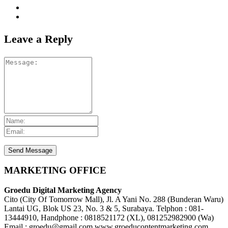
Leave a Reply
MARKETING OFFICE
Groedu Digital Marketing Agency
Cito (City Of Tomorrow Mall), Jl. A Yani No. 288 (Bunderan Waru)
Lantai UG, Blok US 23, No. 3 & 5, Surabaya. Telphon : 081-
13444910, Handphone : 0818521172 (XL), 081252982900 (Wa)
Email : groedu@gmail.com www.groeducontentmarketing.com