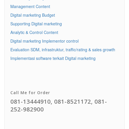
Management Content
Digital marketing Budget
Supporting Digital marketing
Analytic & Control Content
Digital marketing Implementor control
Evaluation SDM, infrastruktur, traffic/rating & sales growth
Implementasi software terkait Digital marketing
Call Me for Order
081-13444910, 081-8521172, 081-
252-982900