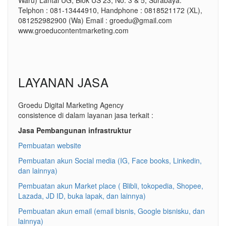
Waru) Lantai UG, Blok US 23, No. 3 & 5, Surabaya.
Telphon : 081-13444910, Handphone : 0818521172 (XL),
081252982900 (Wa) Email : groedu@gmail.com
www.groeducontentmarketing.com
LAYANAN JASA
Groedu Digital Marketing Agency
consistence di dalam layanan jasa terkait :
Jasa Pembangunan infrastruktur
Pembuatan website
Pembuatan akun Social media (IG, Face books, Linkedin,
dan lainnya)
Pembuatan akun Market place ( Blibli, tokopedia, Shopee,
Lazada, JD ID, buka lapak, dan lainnya)
Pembuatan akun email (email bisnis, Google bisnisku, dan
lainnya)