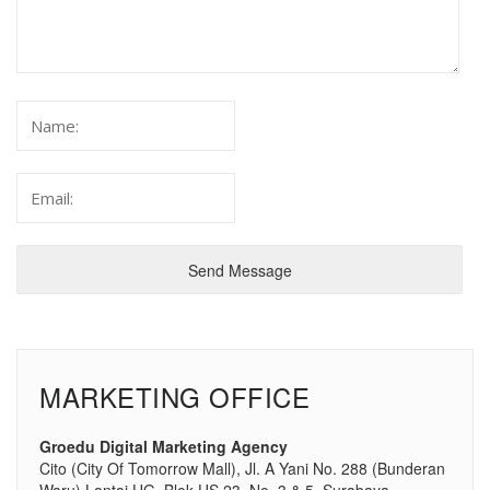
MARKETING OFFICE
Groedu Digital Marketing Agency
Cito (City Of Tomorrow Mall), Jl. A Yani No. 288 (Bunderan