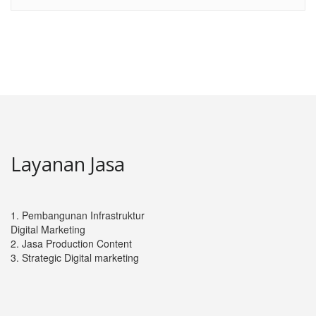
Layanan Jasa
1. Pembangunan Infrastruktur
Digital Marketing
2. Jasa Production Content
3. Strategic Digital marketing