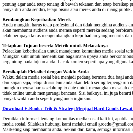
penting agar anda tetap tenang di bawah tekanan dan tetap bersikap 
hanya diri anda sendiri, tetapi bisnis atau merek anda di ruang publik
Kembangkan Kepribadian Merek
Anda mungkin harus tetap profesional dan tidak menghina audiens and
akan membantu audiens anda merasa seperti mereka sedang berbicara
telah berupaya keras mengembangkan kepribadian yang menarik dan 
Tetapkan Tujuan beserta Metrik untuk Melacaknya
Pelacakan keberhasilan untuk manajemen komunitas media sosial terkadan
Mungkin sulit untuk menentukan bagaimana upaya anda berkontribusi
tergantung pada tujuan anda. Lacak konten seperti apa yang digunaka
Bersikaplah Fleksibel dengan Waktu Anda
Waktu dalam media sosial bisa menjadi pedang bermata dua bagi anda. D
dan kapan saja, tetapi di sisi lain anda akan lebih sering terpengaruh
mungkin merasa harus selalu up to date untuk menangkap masalah deng
tidak online untuk mengurangi bencana. Sisi baiknya, ini juga berart
banyak waktu anda seperti yang anda inginkan.
Download E-Book : Trik & Strategi Menjual Hard Goods Lewat
Demikian informasi tentang komunitas media sosial kali ini, apabila 
media sosial. Silahkan hubungi kami melalui email groedu@gmail.
Marketing siap membantu anda. Sekian dari kami, semoga informasi in