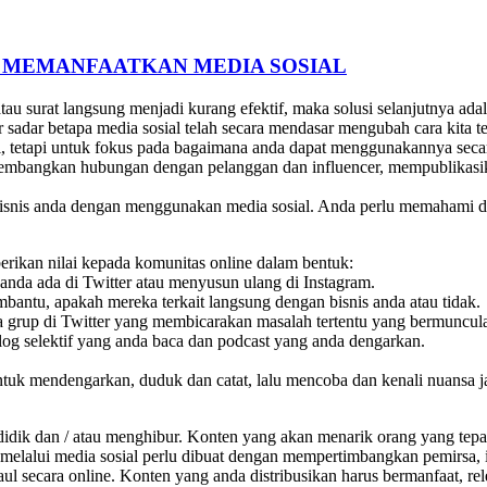
 MEMANFAATKAN MEDIA SOSIAL
au surat langsung menjadi kurang efektif, maka solusi selanjutnya adal
sadar betapa media sosial telah secara mendasar mengubah cara kita t
gi, tetapi untuk fokus pada bagaimana anda dapat menggunakannya secar
ngembangkan hubungan dengan pelanggan dan influencer, mempublikasik
snis anda dengan menggunakan media sosial. Anda perlu memahami dua
berikan nilai kepada komunitas online dalam bentuk:
anda ada di Twitter atau menyusun ulang di Instagram.
bantu, apakah mereka terkait langsung dengan bisnis anda atau tidak.
upa grup di Twitter yang membicarakan masalah tertentu yang bermuncu
og selektif yang anda baca dan podcast yang anda dengarkan.
untuk mendengarkan, duduk dan catat, lalu mencoba dan kenali nuansa jar
dik dan / atau menghibur. Konten yang akan menarik orang yang tepat
n melalui media sosial perlu dibuat dengan mempertimbangkan pemirsa,
 secara online. Konten yang anda distribusikan harus bermanfaat, rel