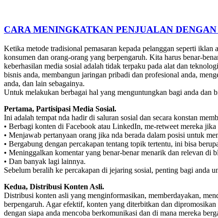
CARA MENINGKATKAN PENJUALAN DENGAN
Ketika metode tradisional pemasaran kepada pelanggan seperti iklan at
konsumen dan orang-orang yang berpengaruh. Kita harus benar-benar 
keberhasilan media sosial adalah tidak terpaku pada alat dan teknolo
bisnis anda, membangun jaringan pribadi dan profesional anda, me
anda, dan lain sebagainya.
Untuk melakukan berbagai hal yang menguntungkan bagi anda dan bi
Pertama, Partisipasi Media Sosial.
Ini adalah tempat nda hadir di saluran sosial dan secara konstan mem
• Berbagi konten di Facebook atau LinkedIn, me-retweet mereka jika 
• Menjawab pertanyaan orang jika nda berada dalam posisi untuk mem
• Bergabung dengan percakapan tentang topik tertentu, ini bisa ber
• Meninggalkan komentar yang benar-benar menarik dan relevan di bl
• Dan banyak lagi lainnya.
Sebelum beralih ke percakapan di jejaring sosial, penting bagi anda 
Kedua, Distribusi Konten Asli.
Distribusi konten asli yang menginformasikan, memberdayakan, mendi
berpengaruh. Agar efektif, konten yang diterbitkan dan dipromosika
dengan siapa anda mencoba berkomunikasi dan di mana mereka bergaul