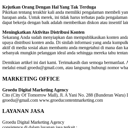
Kejutkan Orang Dengan Hal Yang Tak Terduga
Pikirkan tentang terakhir kali anda memiliki pengalaman membeli yan
harapan anda. Untuk merek, ini tidak harus terbatas pada pengalama
dapat bekerja dengan baik adalah memberikan diskon atau insentif lain
Meningkatkan Aktivitas Distribusi Konten
Sekarang Anda sudah menyiapkan dan mempublikasikan konten anda, 
upaya distribusi konten anda. Di sinilah informasi yang anda kumpul
aktif di media sosial akan membantu anda mengetahui di mana dan k
sebanyak mungkin pelanggan ideal anda sehingga mereka tahu tentan
Demikian artikel ini dari kami. Terimakasih dan semoga bermanfaat. A
melalui email groedu@gmail.com, atau langsung hubungi nomor wh
MARKETING OFFICE
Groedu Digital Marketing Agency
Cito (City Of Tomorrow Mall), Jl. A Yani No. 288 (Bunderan Waru
groedu@gmail.com www.groeducontentmarketing.com
LAYANAN JASA
Groedu Digital Marketing Agency
consistence di dalam layanan jasa terkait :