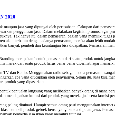
N 2020
k maupun jasa yang dipunyai oleh perusahaan. Cakupan dari pemasaran
warkan penggunaan jasa. Dalam melakukan kegiatan promosi agar prod
duknya. Tak hanya itu, dalam pemasaran, bagian yang memiliki tugas
sumen akan terbantu dengan adanya pemasaran, mereka akan lebih mu
kan banyak pembeli dan keuntungan bisa didapatkan. Pemasaran memili
. Branding merupakan bentuk pemasaran dari suatu produk untuk jangk
ama merek dari suatu produk harus benar benar dicermati agar menarik
kan TV dan Radio. Menggunakan radio sebagai media pemasaran sangat
garkan apa yang diucapkan oleh penyiarnya. Selain itu, juga bisa m
ari produk yang dipasarkan.
bentuk penjualan langsung yang melibatkan banyak orang di mana peru
lan mendapatkan komisi dari produk yang mereka jual serta komisi pen
 yang paling diminati. Hampir semua orang pasti menggunakan internet
 bias membeli produk gebrek bensu yang berada dipulau jawa. Pemasar
 banyak penyedia jasa iklan yang memiliki fitur ini.