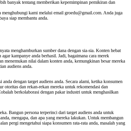
lebih banyak tentang memberikan kepemimpinan pemikiran dan
a bisa menghubungi kami melalui email groedu@gmail.com. Anda juga
baya siap membantu anda.
rnyata menghamburkan sumber dana dengan sia-sia. Konten hebat
n agar kampanye anda berhasil. Jadi, bagaimana cara merek
 dan menemukan nilai dalam konten anda, kemungkinan besar mereka
ian audiens anda.
i anda dengan target audiens anda. Secara alami, ketika konsumen
gur otoritas dan rekan-rekan mereka untuk rekomendasi dan
 Cobalah berkolaborasi dengan pakar industri untuk menghasilkan
eka. Bangun persona terperinci dari target audiens anda untuk
tus anda, mengapa, dan apa yang mereka lakukan. Untuk membangun
alan pergi mengetahui siapa konsumen rata-rata anda, masalah yang