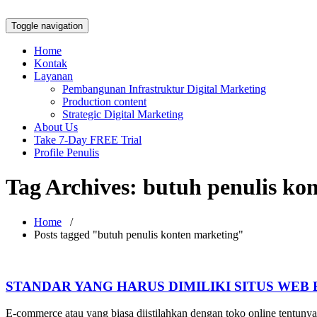
Toggle navigation
Home
Kontak
Layanan
Pembangunan Infrastruktur Digital Marketing
Production content
Strategic Digital Marketing
About Us
Take 7-Day FREE Trial
Profile Penulis
Tag Archives:
butuh penulis ko
Home
/
Posts tagged "butuh penulis konten marketing"
STANDAR YANG HARUS DIMILIKI SITUS WE
E-commerce atau yang biasa diistilahkan dengan toko online tentun