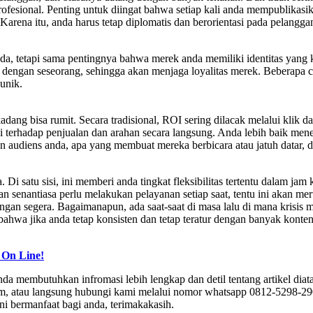
profesional. Penting untuk diingat bahwa setiap kali anda mempublika
. Karena itu, anda harus tetap diplomatis dan berorientasi pada pelangga
a, tetapi sama pentingnya bahwa merek anda memiliki identitas yang ko
 dengan seseorang, sehingga akan menjaga loyalitas merek. Beberapa 
unik.
g bisa rumit. Secara tradisional, ROI sering dilacak melalui klik dan k
 terhadap penjualan dan arahan secara langsung. Anda lebih baik men
n audiens anda, apa yang membuat mereka berbicara atau jatuh datar, 
i satu sisi, ini memberi anda tingkat fleksibilitas tertentu dalam jam
 dan senantiasa perlu melakukan pelayanan setiap saat, tentu ini akan m
an segera. Bagaimanapun, ada saat-saat di masa lalu di mana krisis me
i bahwa jika anda tetap konsisten dan tetap teratur dengan banyak kont
 On Line!
anda membutuhkan infromasi lebih lengkap dan detil tentang artikel di
com, atau langsung hubungi kami melalui nomor whatsapp 0812-5298
i bermanfaat bagi anda, terimakakasih.