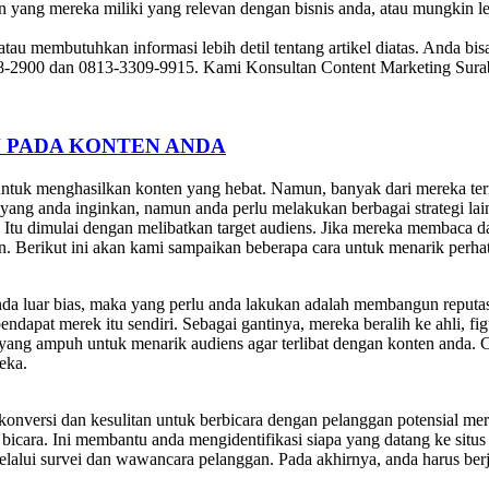
 yang mereka miliki yang relevan dengan bisnis anda, atau mungkin 
an atau membutuhkan informasi lebih detil tentang artikel diatas. And
8-2900 dan 0813-3309-9915. Kami Konsultan Content Marketing Sura
N PADA KONTEN ANDA
untuk menghasilkan konten yang hebat. Namun, banyak dari mereka te
ang anda inginkan, namun anda perlu melakukan berbagai strategi lai
? Itu dimulai dengan melibatkan target audiens. Jika mereka membaca
n. Berikut ini akan kami sampaikan beberapa cara untuk menarik perhat
da luar bias, maka yang perlu anda lakukan adalah membangun reputas
dapat merek itu sendiri. Sebagai gantinya, mereka beralih ke ahli, fi
a yang ampuh untuk menarik audiens agar terlibat dengan konten anda.
eka.
konversi dan kesulitan untuk berbicara dengan pelanggan potensial mer
bicara. Ini membantu anda mengidentifikasi siapa yang datang ke si
alui survei dan wawancara pelanggan. Pada akhirnya, anda harus berj