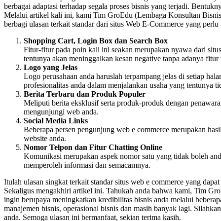
berbagai adaptasi terhadap segala proses bisnis yang terjadi. Bentu
Melalui artikel kali ini, kami Tim GroEdu (Lembaga Konsultan Bisnis
berbagi ulasan terkait standar dari situs Web E-Commerce yang perlu 
Shopping Cart, Login Box dan Search Box
Fitur-fitur pada poin kali ini seakan merupakan nyawa dari situ
tentunya akan meninggalkan kesan negative tanpa adanya fitur
Logo yang Jelas
Logo perusahaan anda haruslah terpampang jelas di setiap hal
profesionalitas anda dalam menjalankan usaha yang tentunya ti
Berita Terbaru dan Produk Populer
Meliputi berita eksklusif serta produk-produk dengan penawar
mengunjungi web anda.
Social Media Links
Beberapa persen pengunjung web e commerce merupakan hasil dar
website anda.
Nomor Telpon dan Fitur Chatting Online
Komunikasi merupakan aspek nomor satu yang tidak boleh anda
memperoleh informasi dan semacamnya.
Itulah ulasan singkat terkait standar situs web e commerce yang dapat k
Sekaligus mengakhiri artikel ini. Tahukah anda bahwa kami, Tim GroE
ingin berupaya meningkatkan kredibilitas bisnis anda melalui bebera
manajemen bisnis, operasional bisnis dan masih banyak lagi. Silah
anda. Semoga ulasan ini bermanfaat, sekian terima kasih.