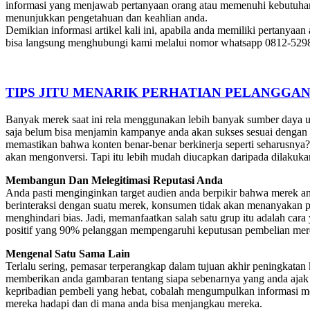
informasi yang menjawab pertanyaan orang atau memenuhi kebutuhan
menunjukkan pengetahuan dan keahlian anda.
Demikian informasi artikel kali ini, apabila anda memiliki pertanya
bisa langsung menghubungi kami melalui nomor whatsapp 0812-529
TIPS JITU MENARIK PERHATIAN PELANGGA
Banyak merek saat ini rela menggunakan lebih banyak sumber daya 
saja belum bisa menjamin kampanye anda akan sukses sesuai dengan y
memastikan bahwa konten benar-benar berkinerja seperti seharusnya
akan mengonversi. Tapi itu lebih mudah diucapkan daripada dilakuka
Membangun Dan Melegitimasi Reputasi Anda
Anda pasti menginginkan target audien anda berpikir bahwa merek an
berinteraksi dengan suatu merek, konsumen tidak akan menanyakan pen
menghindari bias. Jadi, memanfaatkan salah satu grup itu adalah car
positif yang 90% pelanggan mempengaruhi keputusan pembelian mer
Mengenal Satu Sama Lain
Terlalu sering, pemasar terperangkap dalam tujuan akhir peningkatan 
memberikan anda gambaran tentang siapa sebenarnya yang anda ajak 
kepribadian pembeli yang hebat, cobalah mengumpulkan informasi mel
mereka hadapi dan di mana anda bisa menjangkau mereka.