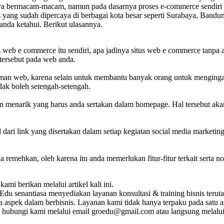
knya bermacam-macam, namun pada dasarnya proses e-commerce sendiri d
 yang sudah dipercaya di berbagai kota besar seperti Surabaya, Bandun
anda ketahui. Berikut ulasannya.
s web e commerce itu sendiri, apa jadinya situs web e commerce tanpa a
 tersebut pada web anda.
aman web, karena selain untuk membantu banyak orang untuk mengingat
dak boleh setengah-setengah.
an menarik yang harus anda sertakan dalam homepage. Hal tersebut ak
i link yang disertakan dalam setiap kegiatan social media marketing a
 remehkan, oleh karena itu anda memerlukan fitur-fitur terkait sert
ami berikan melalui artikel kali ini.
du senantiasa menyediakan layanan konsultasi & training bisnis teruta
pa aspek dalam berbisnis. Layanan kami tidak hanya terpaku pada satu 
kan hubungi kami melalui email groedu@gmail.com atau langsung mela