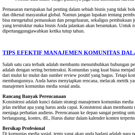
Pemasaran merupakan hal penting dalam sebiah bisnis yang tidak bol
dan dikenal masyarakat global. Namun jangan lupakan tentang pemb
bisa mengetahui pemasukan dan pengeluaran, sekaligus pembukuan ju
yang terstruktur maka bisnis Anda jalankan akan berantakan. Untuk 
dipertanggungjawabkan ketika tutup tahun.
TIPS EFEKTIF MANAJEMEN KOMUNITAS DAL
Salah satu cara terbaik adalah membantu menumbuhkan hubungan pe
adalah dengan sering berinteraksi. Komunitas yang kuat biasa menjadi
dari mulut ke mulut dan sumber review positif yang bagus. Tetapi ko
membangunnya. Anda harus menyiapkan rencana, melacak metrik yang t
manajemen komunitas media sosial anda.
Rancang Banyak Perencanaan
Konsistensi adalah kunci dalam strategi manajemen komunitas media 
jelas melihat apa yang harus anda capai. Konsistensi akan membantu
menjaga perhatian audiens. Perencanaan ke depan sangat penting un
berlangsung, kontes, dll., Harus diatur dalam kalender konten terpe
Bersikap Profesional
Di komunias media sosial, tentu yang akan anda hadapi adalah para