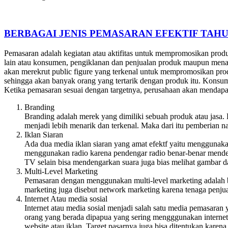
BERBAGAI JENIS PEMASARAN EFEKTIF TAHU
Pemasaran adalah kegiatan atau aktifitas untuk mempromosikan produ
lain atau konsumen, pengiklanan dan penjualan produk maupun mena
akan merekrut public figure yang terkenal untuk mempromosikan pro
sehingga akan banyak orang yang tertarik dengan produk itu. Kon
Ketika pemasaran sesuai dengan targetnya, perusahaan akan mendapat
Branding
Branding adalah merek yang dimiliki sebuah produk atau jasa
menjadi lebih menarik dan terkenal. Maka dari itu pemberian n
Iklan Siaran
Ada dua media iklan siaran yang amat efektf yaitu mengguna
menggunakan radio karena pendengar radio benar-benar menden
TV selain bisa mendengarkan suara juga bias melihat gambar d
Multi-Level Marketing
Pemasaran dengan menggunakan multi-level marketing adalah 
marketing juga disebut network marketing karena tenaga penjua
Internet Atau media sosial
Internet atau media sosial menjadi salah satu media pemasaran
orang yang berada dipapua yang sering mengggunakan internet
website atau iklan. Target pasarnya juga bisa ditentukan karena