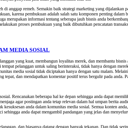
eh di anggap remeh. Semakin baik strategi marketing yang dijalankan 
ukuan, karena pembukuan adalah salah satu komponen penting dalam 
ga merupakan informasi tentang seberapa jauh bisnis anda berkembang
melakukan proses pembukuan yang baik dibutuhkan pencatatan transaks
AM MEDIA SOSIAL
langgan yang kuat, membangun loyalitas merek, dan membantu bisnis
 tempat pelanggan untuk saling berinteraksi, tidak hanya dengan merek 
munitas media sosial tidak diciptakan hanya dengan satu malam. Melai
epat, dan mendapatkan komentar positif terus bergulir pada anda. Pa
sosial. Rencanakan beberapa hal ke depan sehingga anda dapat memilik
 menjaga agar postingan anda tetap relevan dalam hal umpan berita au
tuk kesuksesan anda dalam komunitas media sosial. Semua konten anda
rinci sehingga anda dapat mengambil pandangan yang jelas dan menyelur
 pelanggan, dan biasanya datang dengan banyak tekanan. Dan tidak se