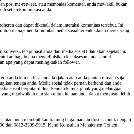
sikan pos, me-retweet, atau membalas komentar, anda mewakili bukan
n di setiap komunikasi anda.
heren dan dapat dikenali dalam interaksi komunitas tersebut. Ini
contoh manajemen komunitas media sosial terbaik adalah merek yang
onversi, tetapi hasil anda dari media sosial tidak akan sejelas ini.
entukan bagaimana mendefinisikan kesuksesan anda sendiri,
dan apa yang dapat meningkatkan follower.
 kerja anda karena bisa anda kerjakan atau anda pantau dimana saja
erugikan tenaga anda. Media sosial tidak pernah berhenti dan anda
dia sosial berputar di luar kendali karena pihak yang melanggar
en yang dijadwalkan dan siap untuk keluar, anda dapat menyusun lebih
atas, atau anda membuthkan training bagaimana berbisnis cantik dengan
-2900 dan 0813-3309-9915. Kami Konsultan Manajemen Conten