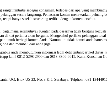
g sangat fantastis sebagai konsumen, terlepas dari apa yang membuatny
n pelanggan secara langsung. Pemasaran konten menawarkan peluang be
, tetapi hanya setelah seseorang terlibat dengan konten tersebut.
bagaimana selanjutnya? Konten pada dasarnya tidak berguna kecuali 
kan di kiat pertama akan berguna. Mengetahui perilaku pelanggan ideal 
apan untuk berbagi konten Anda. Namun, ini tidak berarti anda harus
g nda dan membeli dari anda juga.
pabila anda membutuhkan informasi lebih detil tentang artikel diatas, 
atsapp kami 0812-5298-2900 dan 0813-3309-9915. Kami Konsultan Co
) Lantai UG, Blok US 23, No. 3 & 5, Surabaya. Telphon : 081-13444