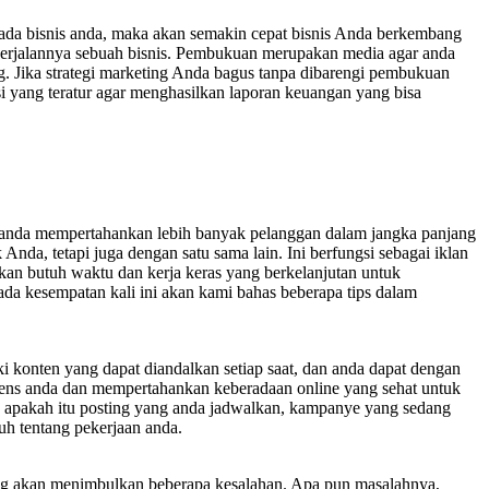
pada bisnis anda, maka akan semakin cepat bisnis Anda berkembang
berjalannya sebuah bisnis. Pembukuan merupakan media agar anda
. Jika strategi marketing Anda bagus tanpa dibarengi pembukuan
i yang teratur agar menghasilkan laporan keuangan yang bisa
 anda mempertahankan lebih banyak pelanggan dalam jangka panjang
Anda, tetapi juga dengan satu sama lain. Ini berfungsi sebagai iklan
nkan butuh waktu dan kerja keras yang berkelanjutan untuk
da kesempatan kali ini akan kami bahas beberapa tips dalam
i konten yang dapat diandalkan setiap saat, dan anda dapat dengan
diens anda dan mempertahankan keberadaan online yang sehat untuk
, apakah itu posting yang anda jadwalkan, kampanye yang sedang
uh tentang pekerjaan anda.
ring akan menimbulkan beberapa kesalahan. Apa pun masalahnya,