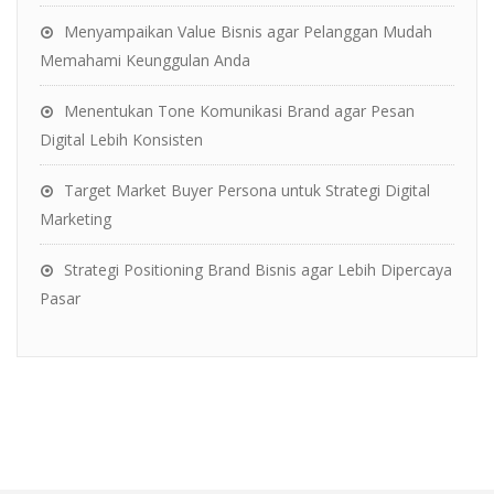
Menyampaikan Value Bisnis agar Pelanggan Mudah
Memahami Keunggulan Anda
Menentukan Tone Komunikasi Brand agar Pesan
Digital Lebih Konsisten
Target Market Buyer Persona untuk Strategi Digital
Marketing
Strategi Positioning Brand Bisnis agar Lebih Dipercaya
Pasar