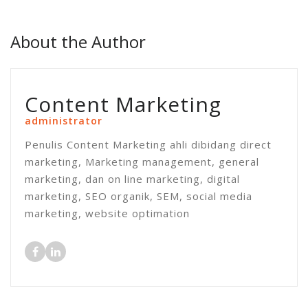
About the Author
Content Marketing
administrator
Penulis Content Marketing ahli dibidang direct
marketing, Marketing management, general
marketing, dan on line marketing, digital
marketing, SEO organik, SEM, social media
marketing, website optimation