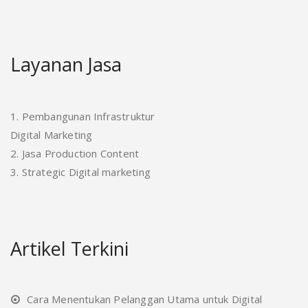
Layanan Jasa
1. Pembangunan Infrastruktur
Digital Marketing
2. Jasa Production Content
3. Strategic Digital marketing
Artikel Terkini
Cara Menentukan Pelanggan Utama untuk Digital