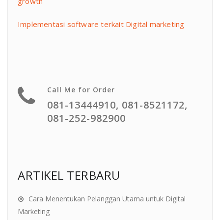
growth
Implementasi software terkait Digital marketing
Call Me for Order
081-13444910, 081-8521172,
081-252-982900
ARTIKEL TERBARU
Cara Menentukan Pelanggan Utama untuk Digital
Marketing