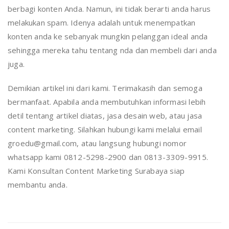
berbagi konten Anda. Namun, ini tidak berarti anda harus
melakukan spam. Idenya adalah untuk menempatkan
konten anda ke sebanyak mungkin pelanggan ideal anda
sehingga mereka tahu tentang nda dan membeli dari anda
juga.
Demikian artikel ini dari kami. Terimakasih dan semoga
bermanfaat. Apabila anda membutuhkan informasi lebih
detil tentang artikel diatas, jasa desain web, atau jasa
content marketing. Silahkan hubungi kami melalui email
groedu@gmail.com, atau langsung hubungi nomor
whatsapp kami 0812-5298-2900 dan 0813-3309-9915.
Kami Konsultan Content Marketing Surabaya siap
membantu anda.