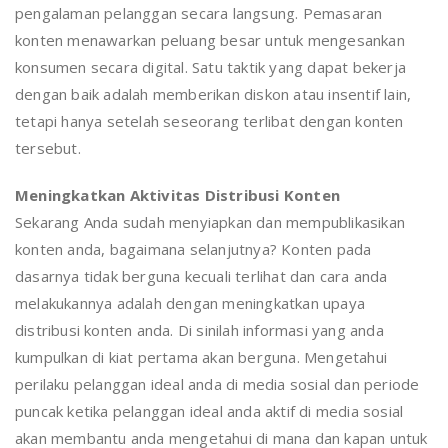
pengalaman pelanggan secara langsung. Pemasaran
konten menawarkan peluang besar untuk mengesankan
konsumen secara digital. Satu taktik yang dapat bekerja
dengan baik adalah memberikan diskon atau insentif lain,
tetapi hanya setelah seseorang terlibat dengan konten
tersebut.
Meningkatkan Aktivitas Distribusi Konten
Sekarang Anda sudah menyiapkan dan mempublikasikan
konten anda, bagaimana selanjutnya? Konten pada
dasarnya tidak berguna kecuali terlihat dan cara anda
melakukannya adalah dengan meningkatkan upaya
distribusi konten anda. Di sinilah informasi yang anda
kumpulkan di kiat pertama akan berguna. Mengetahui
perilaku pelanggan ideal anda di media sosial dan periode
puncak ketika pelanggan ideal anda aktif di media sosial
akan membantu anda mengetahui di mana dan kapan untuk