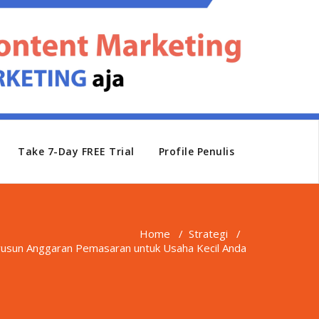
Take 7-Day FREE Trial
Profile Penulis
Home
/
Strategi
/
usun Anggaran Pemasaran untuk Usaha Kecil Anda