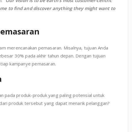
h:
“Our vision is to be earth’s most customer-centric
me to find and discover anything they might want to
 Pemasaran
lam merencanakan pemasaran. Misalnya, tujuan Anda
ebesar 30% pada akhir tahun depan. Dengan tujuan
setiap kampanye pemasaran.
a
 pada produk-produk yang paling potensial untuk
 dari produk tersebut yang dapat menarik pelanggan?