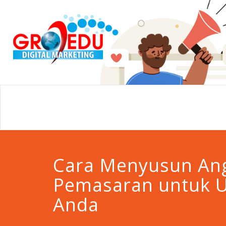
Cara Menyusun An
Pemasaran untuk U
Anda