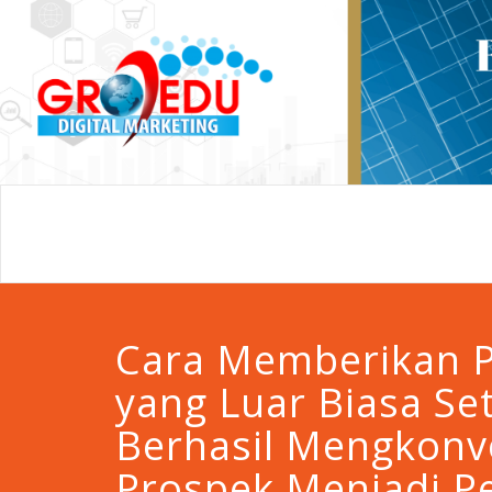
Cara Memberikan 
yang Luar Biasa Se
Berhasil Mengkonv
Prospek Menjadi P