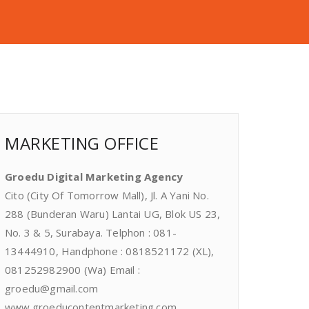
MARKETING OFFICE
Groedu Digital Marketing Agency
Cito (City Of Tomorrow Mall), Jl. A Yani No.
288 (Bunderan Waru) Lantai UG, Blok US 23,
No. 3 & 5, Surabaya. Telphon : 081-
13444910, Handphone : 0818521172 (XL),
081252982900 (Wa) Email :
groedu@gmail.com
www.groeducontentmarketing.com