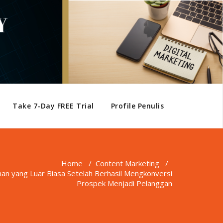
Take 7-Day FREE Trial
Profile Penulis
Home
/
Content Marketing
/
n yang Luar Biasa Setelah Berhasil Mengkonversi
Prospek Menjadi Pelanggan