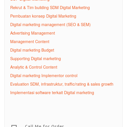
Rekrut & Tim building SDM Digital Marketing
Pembuatan konsep Digital Marketing
Digital marketing management (SEO & SEM)
Advertising Management
Management Content
Digital marketing Budget
Supporting Digital marketing
Analytic & Control Content
Digital marketing Implementor control
Evaluation SDM, infrastruktur, traffic/rating & sales growth
Implementasi software terkait Digital marketing
Call Me for Order