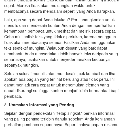
cepat. Mereka tidak akan meluangkan waktu untuk
membacanya secara mendalam seperti yang Anda harapkan.
Lalu, apa yang dapat Anda lakukan? Pertimbangkanlah untuk
menulis dan mendesain konten Anda dengan memperhatikan
kemampuan pembaca untuk melihat dan melirik secara cepat.
Coba minimalisir teks yang tidak diperlukan, karena pengguna
tidak akan membacanya semua. Pastikan Anda menggunakan
teks seefektif mungkin. Walaupun desain yang baik dapat
membantu Anda menyertakan lebih banyak teks daripada yang
seharusnya, usahakan untuk menyederhanakan keduanya
sebanyak mungkin.
Setelah selesai menulis atau mendesain, cek kembali dan lihat
apakah ada bagian yang terlihat berulang atau tidak perlu. Ini
dapat menjadi cara cepat untuk menemukan elemen yang
dapat dikurangi sehingga konten menjadi lebih bermanfaat bagi
pembaca.
3. Utamakan Informasi yang Penting
Sejalan dengan pendekatan “tetap singkat,” berikan informasi
yang paling penting terlebih dahulu sebelum Anda kehilangan
perhatian pembaca sepenuhnya. Seperti halnya papan reklame