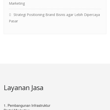
Marketing
Strategi Positioning Brand Bisnis agar Lebih Dipercaya
Pasar
Layanan Jasa
1. Pembangunan Infrastruktur