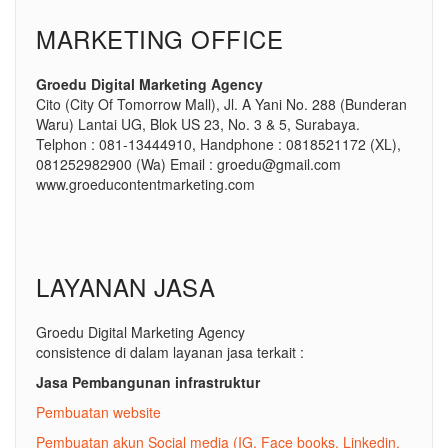
MARKETING OFFICE
Groedu Digital Marketing Agency
Cito (City Of Tomorrow Mall), Jl. A Yani No. 288 (Bunderan
Waru) Lantai UG, Blok US 23, No. 3 & 5, Surabaya.
Telphon : 081-13444910, Handphone : 0818521172 (XL),
081252982900 (Wa) Email : groedu@gmail.com
www.groeducontentmarketing.com
LAYANAN JASA
Groedu Digital Marketing Agency
consistence di dalam layanan jasa terkait :
Jasa Pembangunan infrastruktur
Pembuatan website
Pembuatan akun Social media (IG, Face books, Linkedin,