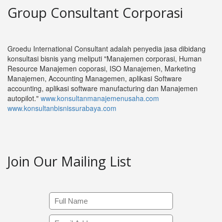
Group Consultant Corporasi
Groedu International Consultant adalah penyedia jasa dibidang
konsultasi bisnis yang meliputi "Manajemen corporasi, Human
Resource Manajemen coporasi, ISO Manajemen, Marketing
Manajemen, Accounting Managemen, aplikasi Software
accounting, aplikasi software manufacturing dan Manajemen
autopilot."
www.konsultanmanajemenusaha.com
www.konsultanbisnissurabaya.com
Join Our Mailing List