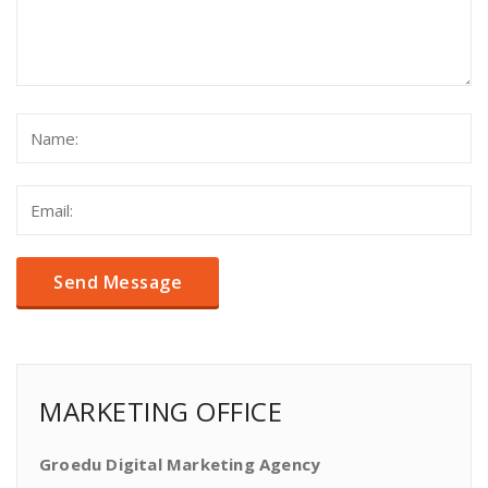
MARKETING OFFICE
Groedu Digital Marketing Agency