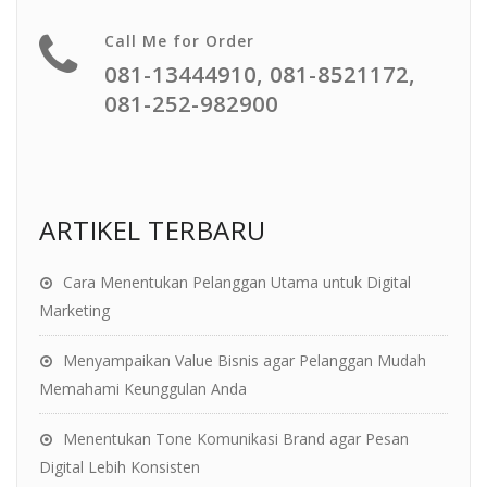
Call Me for Order
081-13444910, 081-8521172,
081-252-982900
ARTIKEL TERBARU
Cara Menentukan Pelanggan Utama untuk Digital
Marketing
Menyampaikan Value Bisnis agar Pelanggan Mudah
Memahami Keunggulan Anda
Menentukan Tone Komunikasi Brand agar Pesan
Digital Lebih Konsisten