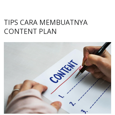
TIPS CARA MEMBUATNYA
CONTENT PLAN