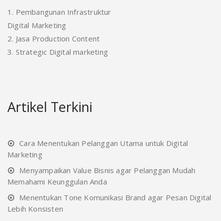
1. Pembangunan Infrastruktur
Digital Marketing
2. Jasa Production Content
3. Strategic Digital marketing
Artikel Terkini
Cara Menentukan Pelanggan Utama untuk Digital
Marketing
Menyampaikan Value Bisnis agar Pelanggan Mudah
Memahami Keunggulan Anda
Menentukan Tone Komunikasi Brand agar Pesan Digital
Lebih Konsisten