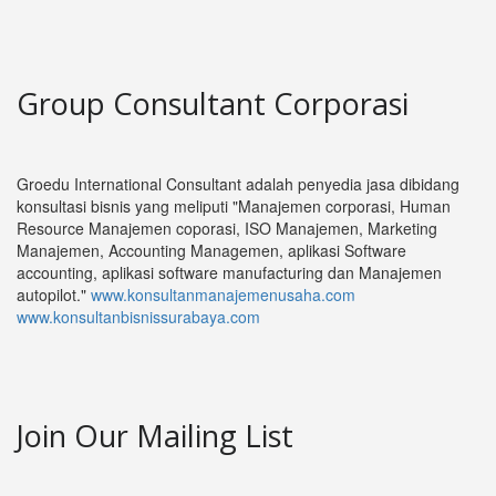
Group Consultant Corporasi
Groedu International Consultant adalah penyedia jasa dibidang
konsultasi bisnis yang meliputi "Manajemen corporasi, Human
Resource Manajemen coporasi, ISO Manajemen, Marketing
Manajemen, Accounting Managemen, aplikasi Software
accounting, aplikasi software manufacturing dan Manajemen
autopilot."
www.konsultanmanajemenusaha.com
www.konsultanbisnissurabaya.com
Join Our Mailing List