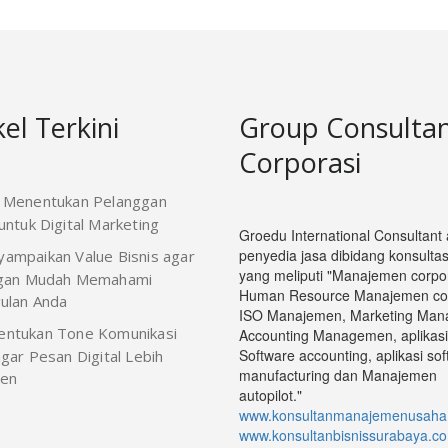
kel Terkini
Group Consulta
Corporasi
 Menentukan Pelanggan
ntuk Digital Marketing
Groedu International Consultant
penyedia jasa dibidang konsultasi
ampaikan Value Bisnis agar
yang meliputi "Manajemen corpor
gan Mudah Memahami
Human Resource Manajemen cop
ulan Anda
ISO Manajemen, Marketing Man
ntukan Tone Komunikasi
Accounting Managemen, aplikasi
Software accounting, aplikasi so
gar Pesan Digital Lebih
manufacturing dan Manajemen
ten
autopilot."
www.konsultanmanajemenusaha
www.konsultanbisnissurabaya.c