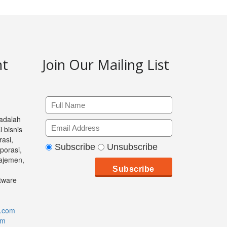
nt
Join Our Mailing List
 adalah
 bisnis
asi,
Subscribe
Unsubscribe
orasi,
ajemen,
ftware
.com
om