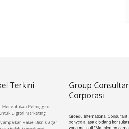
kel Terkini
Group Consulta
Corporasi
a Menentukan Pelanggan
ntuk Digital Marketing
Groedu International Consultant
penyedia jasa dibidang konsultasi
yampaikan Value Bisnis agar
yang meliputi "Manajemen corpor
gan Mudah Memahami