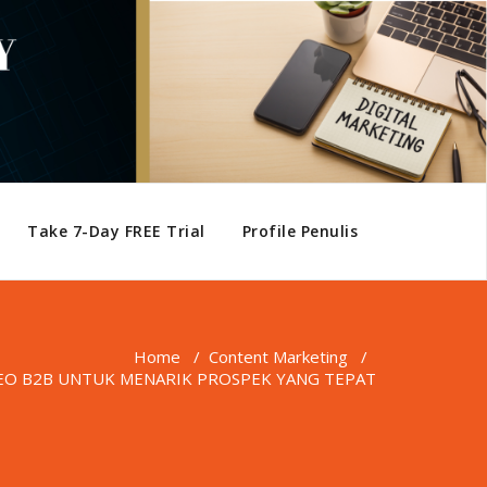
Take 7-Day FREE Trial
Profile Penulis
Home
/
Content Marketing
/
SEO B2B UNTUK MENARIK PROSPEK YANG TEPAT