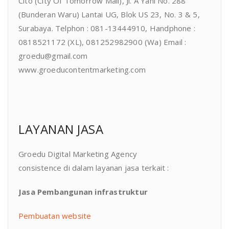
Cito (City Of Tomorrow Mall), Jl. A Yani No. 288
(Bunderan Waru) Lantai UG, Blok US 23, No. 3 & 5,
Surabaya. Telphon : 081-13444910, Handphone :
0818521172 (XL), 081252982900 (Wa) Email :
groedu@gmail.com
www.groeducontentmarketing.com
LAYANAN JASA
Groedu Digital Marketing Agency
consistence di dalam layanan jasa terkait :
Jasa Pembangunan infrastruktur
Pembuatan website