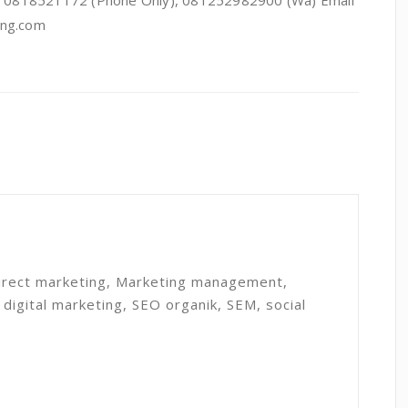
: 0818521172 (Phone Only), 081252982900 (Wa) Email
ing.com
direct marketing, Marketing management,
 digital marketing, SEO organik, SEM, social