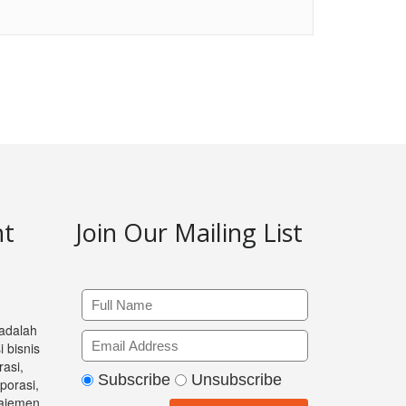
nt
Join Our Mailing List
 adalah
 bisnis
asi,
Subscribe
Unsubscribe
orasi,
ajemen,