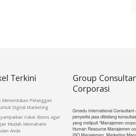
kel Terkini
Group Consulta
Corporasi
a Menentukan Pelanggan
ntuk Digital Marketing
Groedu International Consultant
penyedia jasa dibidang konsultasi
yampaikan Value Bisnis agar
yang meliputi "Manajemen corpor
gan Mudah Memahami
Human Resource Manajemen cop
ulan Anda
ISO Manajemen, Marketing Man