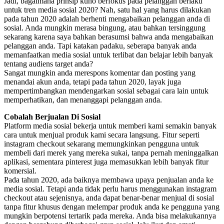
Jadi, bagaimana prinsip kuno berfokus pada pelanggan berlaku
untuk tren media sosial 2020? Nah, satu hal yang harus dilakukan
pada tahun 2020 adalah berhenti mengabaikan pelanggan anda di
sosial. Anda mungkin merasa bingung, atau bahkan tersinggung
sekarang karena saya bahkan berasumsi bahwa anda mengabaikan
pelanggan anda. Tapi katakan padaku, seberapa banyak anda
memanfaatkan media sosial untuk terlibat dan belajar lebih banyak
tentang audiens target anda?
Sangat mungkin anda merespons komentar dan posting yang
menandai akun anda, tetapi pada tahun 2020, layak juga
mempertimbangkan mendengarkan sosial sebagai cara lain untuk
memperhatikan, dan menanggapi pelanggan anda.
Cobalah Berjualan Di Sosial
Platform media sosial bekerja untuk memberi kami semakin banyak
cara untuk menjual produk kami secara langsung. Fitur seperti
instagram checkout sekarang memungkinkan pengguna untuk
membeli dari merek yang mereka sukai, tanpa pernah meninggalkan
aplikasi, sementara pinterest juga memasukkan lebih banyak fitur
komersial.
Pada tahun 2020, ada baiknya membawa upaya penjualan anda ke
media sosial. Tetapi anda tidak perlu harus menggunakan instagram
checkout atau sejenisnya, anda dapat benar-benar menjual di sosial
tanpa fitur khusus dengan melempar produk anda ke pengguna yang
mungkin berpotensi tertarik pada mereka. Anda bisa melakukannya