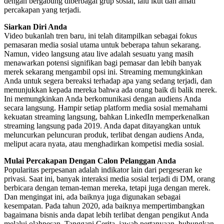
dengan bergabung diberbagai grup sosial, lalu ikut dan amati
percakapan yang terjadi.
Siarkan Diri Anda
Video bukanlah tren baru, ini telah ditampilkan sebagai fokus
pemasaran media sosial utama untuk beberapa tahun sekarang.
Namun, video langsung atau live adalah sesuatu yang masih
menawarkan potensi signifikan bagi pemasar dan lebih banyak
merek sekarang mengambil opsi ini. Streaming memungkinkan
Anda untuk segera bereaksi terhadap apa yang sedang terjadi, dan
menunjukkan kepada mereka bahwa ada orang baik di balik merek.
Ini memungkinkan Anda berkomunikasi dengan audiens Anda
secara langsung. Hampir setiap platform media sosial memahami
kekuatan streaming langsung, bahkan LinkedIn memperkenalkan
streaming langsung pada 2019. Anda dapat ditayangkan untuk
meluncurkan peluncuran produk, terlibat dengan audiens Anda,
meliput acara nyata, atau menghadirkan kompetisi media sosial.
Mulai Percakapan Dengan Calon Pelanggan Anda
Popularitas perpesanan adalah indikator lain dari pergeseran ke
privasi. Saat ini, banyak interaksi media sosial terjadi di DM, orang
berbicara dengan teman-teman mereka, tetapi juga dengan merek.
Dan mengingat ini, ada baiknya juga digunakan sebagai
kesempatan. Pada tahun 2020, ada baiknya mempertimbangkan
bagaimana bisnis anda dapat lebih terlibat dengan pengikut Anda
melalui olahpesan. Tanggapi Cerita, jawab pertanyaan, hubungkan