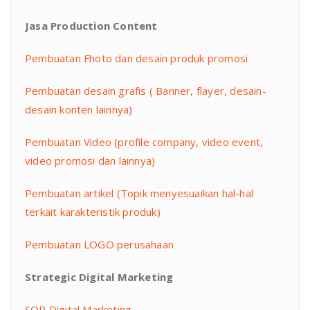
Jasa Production Content
Pembuatan Fhoto dan desain produk promosi
Pembuatan desain grafis ( Banner, flayer, desain-
desain konten lainnya)
Pembuatan Video (profile company, video event,
video promosi dan lainnya)
Pembuatan artikel (Topik menyesuaikan hal-hal
terkait karakteristik produk)
Pembuatan LOGO perusahaan
Strategic Digital Marketing
SOP Digital Marketing