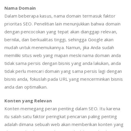
Nama Domain
Dalam beberapa kasus, nama domain termasuk faktor
prioritas SEO. Penelitian lain menunjukkan bahwa domain
dengan pencocokan yang tepat akan dianggap relevan,
bernilai, dan berkualitas tinggi, sehingga Google akan
mudah untuk menemukannya. Namun, jika Anda sudah
memiliki situs web yang mapan meski nama domain anda
tidak sama persis dengan bisnis yang anda lakukan, anda
tidak perlu mencari domain yang sama persis lagi dengan
bisnis anda, fokuslah pada URL yang mencerminkan bisnis
anda dan optimalkan.
Konten yang Relevan
Konten memegang peran penting dalam SEO. Itu karena
itu salah satu faktor peringkat pencarian paling penting
adalah dimana sebuah web akan memberikan konten yang