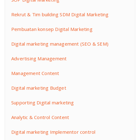
Rekrut & Tim building SDM Digital Marketing
Pembuatan konsep Digital Marketing
Digital marketing management (SEO & SEM)
Advertising Management
Management Content
Digital marketing Budget
Supporting Digital marketing
Analytic & Control Content
Digital marketing Implementor control