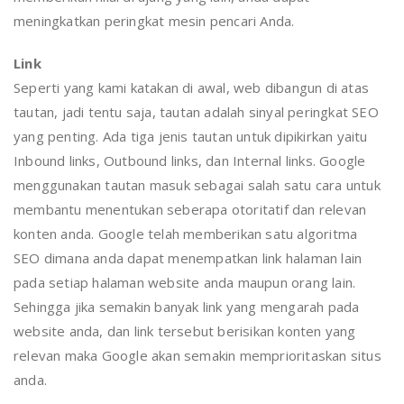
meningkatkan peringkat mesin pencari Anda.
Link
Seperti yang kami katakan di awal, web dibangun di atas
tautan, jadi tentu saja, tautan adalah sinyal peringkat SEO
yang penting. Ada tiga jenis tautan untuk dipikirkan yaitu
Inbound links, Outbound links, dan Internal links. Google
menggunakan tautan masuk sebagai salah satu cara untuk
membantu menentukan seberapa otoritatif dan relevan
konten anda. Google telah memberikan satu algoritma
SEO dimana anda dapat menempatkan link halaman lain
pada setiap halaman website anda maupun orang lain.
Sehingga jika semakin banyak link yang mengarah pada
website anda, dan link tersebut berisikan konten yang
relevan maka Google akan semakin memprioritaskan situs
anda.