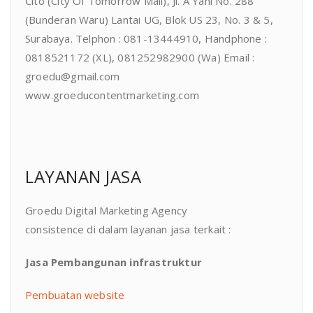
Cito (City Of Tomorrow Mall), Jl. A Yani No. 288
(Bunderan Waru) Lantai UG, Blok US 23, No. 3 & 5,
Surabaya. Telphon : 081-13444910, Handphone :
0818521172 (XL), 081252982900 (Wa) Email :
groedu@gmail.com
www.groeducontentmarketing.com
LAYANAN JASA
Groedu Digital Marketing Agency
consistence di dalam layanan jasa terkait :
Jasa Pembangunan infrastruktur
Pembuatan website