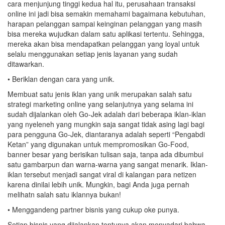
cara menjunjung tinggi kedua hal itu, perusahaan transaksi
online ini jadi bisa semakin memahami bagaimana kebutuhan,
harapan pelanggan sampai keinginan pelanggan yang masih
bisa mereka wujudkan dalam satu aplikasi tertentu. Sehingga,
mereka akan bisa mendapatkan pelanggan yang loyal untuk
selalu menggunakan setiap jenis layanan yang sudah
ditawarkan.
• Beriklan dengan cara yang unik.
Membuat satu jenis iklan yang unik merupakan salah satu
strategi marketing online yang selanjutnya yang selama ini
sudah dijalankan oleh Go-Jek adalah dari beberapa iklan-iklan
yang nyeleneh yang mungkin saja sangat tidak asing lagi bagi
para pengguna Go-Jek, diantaranya adalah seperti “Pengabdi
Ketan” yang digunakan untuk mempromosikan Go-Food,
banner besar yang berisikan tulisan saja, tanpa ada dibumbui
satu gambarpun dan warna-warna yang sangat menarik. Iklan-
iklan tersebut menjadi sangat viral di kalangan para netizen
karena dinilai lebih unik. Mungkin, bagi Anda juga pernah
melihatn salah satu iklannya bukan!
• Menggandeng partner bisnis yang cukup oke punya.
Setiap bisnis yang dijalankan tentunya akan menyadari bahwa