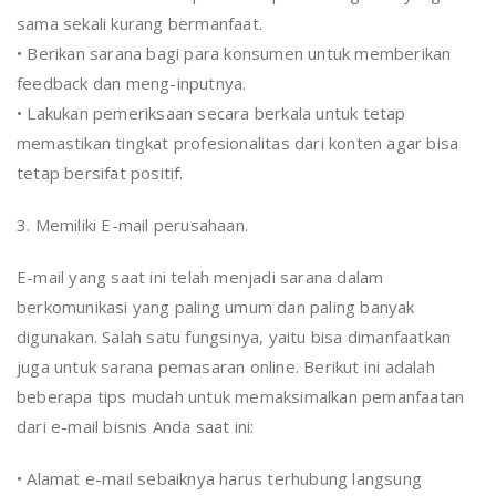
sama sekali kurang bermanfaat.
• Berikan sarana bagi para konsumen untuk memberikan
feedback dan meng-inputnya.
• Lakukan pemeriksaan secara berkala untuk tetap
memastikan tingkat profesionalitas dari konten agar bisa
tetap bersifat positif.
3. Memiliki E-mail perusahaan.
E-mail yang saat ini telah menjadi sarana dalam
berkomunikasi yang paling umum dan paling banyak
digunakan. Salah satu fungsinya, yaitu bisa dimanfaatkan
juga untuk sarana pemasaran online. Berikut ini adalah
beberapa tips mudah untuk memaksimalkan pemanfaatan
dari e-mail bisnis Anda saat ini:
• Alamat e-mail sebaiknya harus terhubung langsung