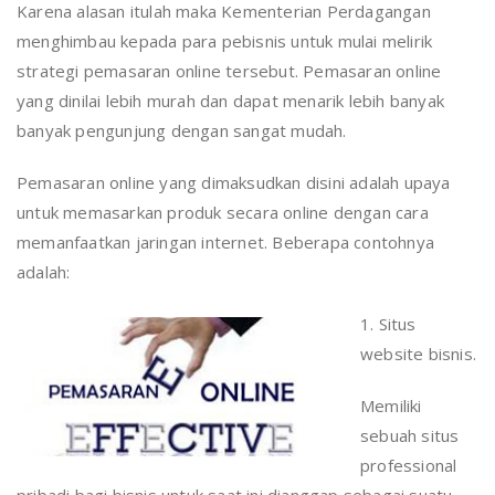
Karena alasan itulah maka Kementerian Perdagangan
menghimbau kepada para pebisnis untuk mulai melirik
strategi pemasaran online tersebut. Pemasaran online
yang dinilai lebih murah dan dapat menarik lebih banyak
banyak pengunjung dengan sangat mudah.
Pemasaran online yang dimaksudkan disini adalah upaya
untuk memasarkan produk secara online dengan cara
memanfaatkan jaringan internet. Beberapa contohnya
adalah:
1. Situs
website bisnis.
Memiliki
sebuah situs
professional