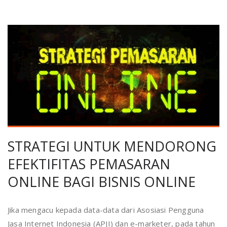
STRATEGI UNTUK MENDORONG
EFEKTIFITAS PEMASARAN
ONLINE BAGI BISNIS ONLINE
Jika mengacu kepada data-data dari Asosiasi Pengguna
Jasa Internet Indonesia (APJI) dan e-marketer, pada tahun