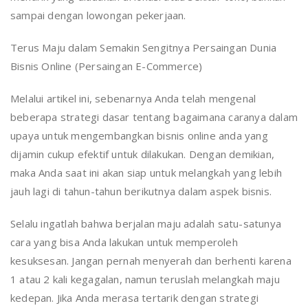
sampai dengan lowongan pekerjaan.
Terus Maju dalam Semakin Sengitnya Persaingan Dunia
Bisnis Online (Persaingan E-Commerce)
Melalui artikel ini, sebenarnya Anda telah mengenal
beberapa strategi dasar tentang bagaimana caranya dalam
upaya untuk mengembangkan bisnis online anda yang
dijamin cukup efektif untuk dilakukan. Dengan demikian,
maka Anda saat ini akan siap untuk melangkah yang lebih
jauh lagi di tahun-tahun berikutnya dalam aspek bisnis.
Selalu ingatlah bahwa berjalan maju adalah satu-satunya
cara yang bisa Anda lakukan untuk memperoleh
kesuksesan. Jangan pernah menyerah dan berhenti karena
1 atau 2 kali kegagalan, namun teruslah melangkah maju
kedepan. Jika Anda merasa tertarik dengan strategi