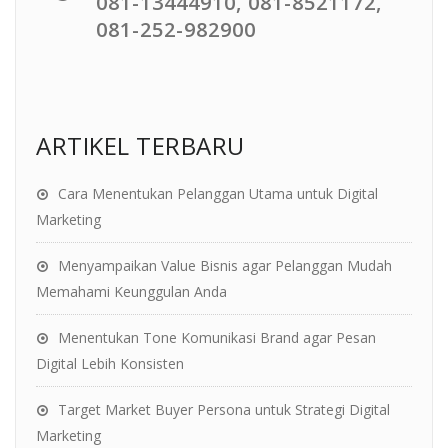
081-13444910, 081-8521172,
081-252-982900
ARTIKEL TERBARU
Cara Menentukan Pelanggan Utama untuk Digital
Marketing
Menyampaikan Value Bisnis agar Pelanggan Mudah
Memahami Keunggulan Anda
Menentukan Tone Komunikasi Brand agar Pesan
Digital Lebih Konsisten
Target Market Buyer Persona untuk Strategi Digital
Marketing