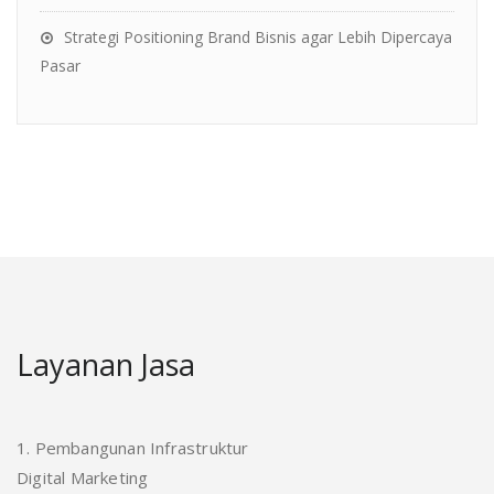
Strategi Positioning Brand Bisnis agar Lebih Dipercaya
Pasar
Layanan Jasa
1. Pembangunan Infrastruktur
Digital Marketing