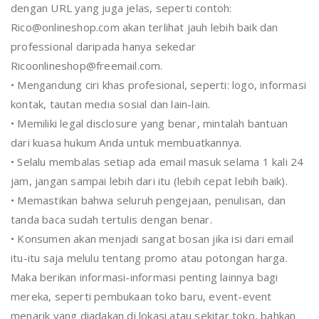
dengan URL yang juga jelas, seperti contoh:
Rico@onlineshop.com akan terlihat jauh lebih baik dan
professional daripada hanya sekedar
Ricoonlineshop@freemail.com.
• Mengandung ciri khas profesional, seperti: logo, informasi
kontak, tautan media sosial dan lain-lain.
• Memiliki legal disclosure yang benar, mintalah bantuan
dari kuasa hukum Anda untuk membuatkannya.
• Selalu membalas setiap ada email masuk selama 1 kali 24
jam, jangan sampai lebih dari itu (lebih cepat lebih baik).
• Memastikan bahwa seluruh pengejaan, penulisan, dan
tanda baca sudah tertulis dengan benar.
• Konsumen akan menjadi sangat bosan jika isi dari email
itu-itu saja melulu tentang promo atau potongan harga.
Maka berikan informasi-informasi penting lainnya bagi
mereka, seperti pembukaan toko baru, event-event
menarik yang diadakan di lokasi atau sekitar toko, bahkan