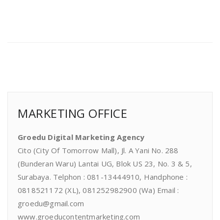
MARKETING OFFICE
Groedu Digital Marketing Agency
Cito (City Of Tomorrow Mall), Jl. A Yani No. 288
(Bunderan Waru) Lantai UG, Blok US 23, No. 3 & 5,
Surabaya. Telphon : 081-13444910, Handphone :
0818521172 (XL), 081252982900 (Wa) Email :
groedu@gmail.com
www.groeducontentmarketing.com