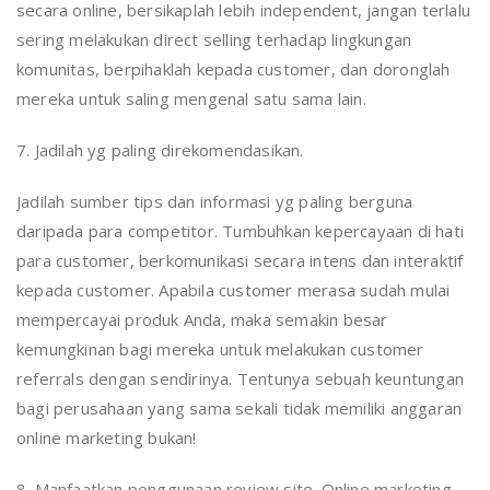
secara online, bersikaplah lebih independent, jangan terlalu
sering melakukan direct selling terhadap lingkungan
komunitas, berpihaklah kepada customer, dan doronglah
mereka untuk saling mengenal satu sama lain.
7. Jadilah yg paling direkomendasikan.
Jadilah sumber tips dan informasi yg paling berguna
daripada para competitor. Tumbuhkan kepercayaan di hati
para customer, berkomunikasi secara intens dan interaktif
kepada customer. Apabila customer merasa sudah mulai
mempercayai produk Anda, maka semakin besar
kemungkinan bagi mereka untuk melakukan customer
referrals dengan sendirinya. Tentunya sebuah keuntungan
bagi perusahaan yang sama sekali tidak memiliki anggaran
online marketing bukan!
8. Manfaatkan penggunaan review site. Online marketing