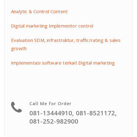
Analytic & Control Content
Digital marketing Implementor control
Evaluation SDM, infrastruktur, traffic/rating & sales
growth
Implementasi software terkait Digital marketing
Call Me for Order
081-13444910, 081-8521172,
081-252-982900