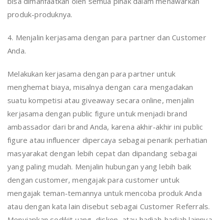
bisa dimanfaatkan oleh semua pihak dalam menawarkan
produk-produknya.
4. Menjalin kerjasama dengan para partner dan Customer
Anda.
Melakukan kerjasama dengan para partner untuk
menghemat biaya, misalnya dengan cara mengadakan
suatu kompetisi atau giveaway secara online, menjalin
kerjasama dengan public figure untuk menjadi brand
ambassador dari brand Anda, karena akhir-akhir ini public
figure atau influencer dipercaya sebagai penarik perhatian
masyarakat dengan lebih cepat dan dipandang sebagai
yang paling mudah. Menjalin hubungan yang lebih baik
dengan customer, mengajak para customer untuk
mengajak teman-temannya untuk mencoba produk Anda
atau dengan kata lain disebut sebagai Customer Referrals.
Menyiapkan sedikit uang, diskon, atau hadiah-hadiah lainnya