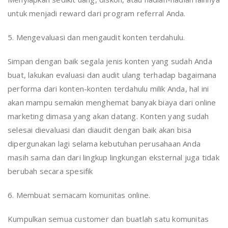
untuk menjadi reward dari program referral Anda.
5. Mengevaluasi dan mengaudit konten terdahulu.
Simpan dengan baik segala jenis konten yang sudah Anda
buat, lakukan evaluasi dan audit ulang terhadap bagaimana
performa dari konten-konten terdahulu milik Anda, hal ini
akan mampu semakin menghemat banyak biaya dari online
marketing dimasa yang akan datang. Konten yang sudah
selesai dievaluasi dan diaudit dengan baik akan bisa
dipergunakan lagi selama kebutuhan perusahaan Anda
masih sama dan dari lingkup lingkungan eksternal juga tidak
berubah secara spesifik
6. Membuat semacam komunitas online.
Kumpulkan semua customer dan buatlah satu komunitas