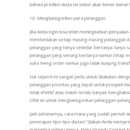
bahwa prediksi Anda tersebut akan benar-benar 
10. Mengkategorikan para pelanggan.
Jika Anda ingin bisa lebih meningkatkan penjualan
membedakan setiap masing-masing pelanggan And
pelanggan yang hanya sekedar bertanya-tanya saj
pelanggan yang senang bertanya namun tetap m
suka meng order namun juga tidak kunjung transf
Hal seperti ini sangat perlu untuk dilakukan de
pelanggan prioritas yang tepat untuk prospek bi
tidak efektif atau malah terlalu banyak mengha
CRM ini untuk mengkategorikan pelanggan-pelan
Jadi sebenarnya, cara mana yang sudah pernah A
penerapan tips-tips diatas? Silakan Anda mempred
marketing online lainnya, Maka Groedu Content M