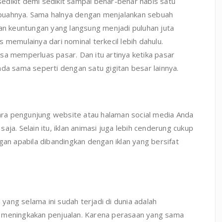
sedikit demi sedikit sampai benar-benar habis satu
buahnya. Sama halnya dengan menjalankan sebuah
gan keuntungan yang langsung menjadi puluhan juta
 memulainya dari nominal terkecil lebih dahulu.
sa memperluas pasar. Dan itu artinya ketika pasar
nda sama seperti dengan satu gigitan besar lainnya.
 para pengunjung website atau halaman social media Anda
ja. Selain itu, iklan animasi juga lebih cenderung cukup
gan apabila dibandingkan dengan iklan yang bersifat
ang selama ini sudah terjadi di dunia adalah
n meningkakan penjualan. Karena perasaan yang sama