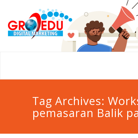
Tag Archives:
Work
pemasaran Balik p