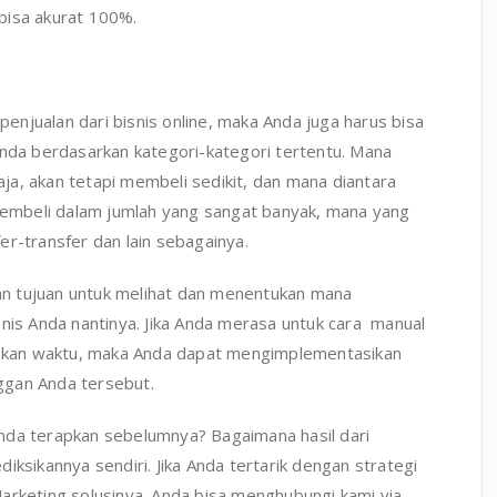
bisa akurat 100%.
-penjualan dari bisnis online, maka Anda juga harus bisa
a berdasarkan kategori-kategori tertentu. Mana
a, akan tetapi membeli sedikit, dan mana diantara
embeli dalam jumlah yang sangat banyak, mana yang
er-transfer dan lain sebagainya.
ngan tujuan untuk melihat dan menentukan mana
snis Anda nantinya. Jika Anda merasa untuk cara manual
biskan waktu, maka Anda dapat mengimplementasikan
ggan Anda tersebut.
nda terapkan sebelumnya? Bagaimana hasil dari
iksikannya sendiri. Jika Anda tertarik dengan strategi
arketing solusinya. Anda bisa menghubungi kami via