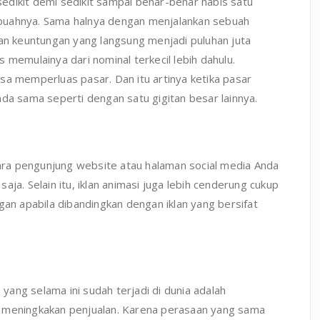
sedikit demi sedikit sampai benar-benar habis satu
buahnya. Sama halnya dengan menjalankan sebuah
gan keuntungan yang langsung menjadi puluhan juta
 memulainya dari nominal terkecil lebih dahulu.
sa memperluas pasar. Dan itu artinya ketika pasar
nda sama seperti dengan satu gigitan besar lainnya.
 para pengunjung website atau halaman social media Anda
ja. Selain itu, iklan animasi juga lebih cenderung cukup
gan apabila dibandingkan dengan iklan yang bersifat
ang selama ini sudah terjadi di dunia adalah
n meningkakan penjualan. Karena perasaan yang sama