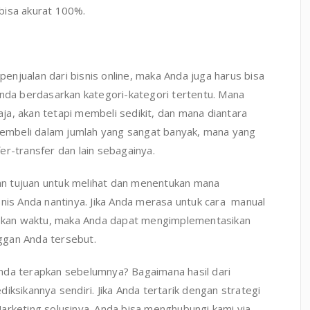
bisa akurat 100%.
-penjualan dari bisnis online, maka Anda juga harus bisa
a berdasarkan kategori-kategori tertentu. Mana
a, akan tetapi membeli sedikit, dan mana diantara
embeli dalam jumlah yang sangat banyak, mana yang
er-transfer dan lain sebagainya.
ngan tujuan untuk melihat dan menentukan mana
snis Anda nantinya. Jika Anda merasa untuk cara manual
biskan waktu, maka Anda dapat mengimplementasikan
ggan Anda tersebut.
nda terapkan sebelumnya? Bagaimana hasil dari
iksikannya sendiri. Jika Anda tertarik dengan strategi
arketing solusinya. Anda bisa menghubungi kami via