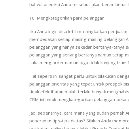
bahwa prediksi Anda tersebut akan benar-benar 
10. Mengkategorikan para pelanggan.
Jika Anda ingin bisa lebih meningkatkan penjualan
membedakan setiap masing-masing pelanggan And
pelanggan yang hanya sekedar bertanya-tanya saj
pelanggan yang senang bertanya namun tetap m
suka meng order namun juga tidak kunjung transf
Hal seperti ini sangat perlu untuk dilakukan de
pelanggan prioritas yang tepat untuk prospek bi
tidak efektif atau malah terlalu banyak mengha
CRM ini untuk mengkategorikan pelanggan-pelan
Jadi sebenarnya, cara mana yang sudah pernah A
penerapan tips-tips diatas? Silakan Anda mempred
marketing online lainnya, Maka Groedu Content M