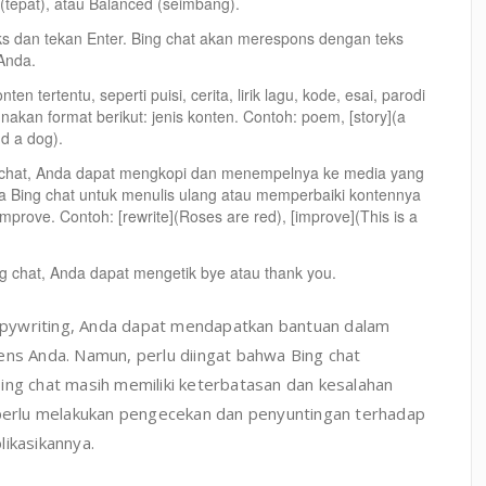
e (tepat), atau Balanced (seimbang).
ks dan tekan Enter. Bing chat akan merespons dengan teks
Anda.
n tertentu, seperti puisi, cerita, lirik lagu, kode, esai, parodi
nakan format berikut: jenis konten. Contoh: poem, [story](a
nd a dog).
ng chat, Anda dapat mengkopi dan menempelnya ke media yang
ta Bing chat untuk menulis ulang atau memperbaiki kontennya
prove. Contoh: [rewrite](Roses are red), [improve](This is a
g chat, Anda dapat mengetik bye atau thank you.
pywriting, Anda dapat mendapatkan bantuan dalam
ens Anda. Namun, perlu diingat bahwa Bing chat
ing chat masih memiliki keterbatasan dan kesalahan
p perlu melakukan pengecekan dan penyuntingan terhadap
likasikannya.