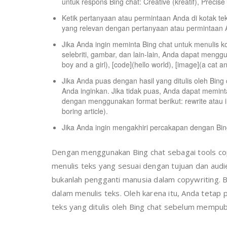
untuk respons Bing chat: Creative (kreatif), Precis
Ketik pertanyaan atau permintaan Anda di kotak te
yang relevan dengan pertanyaan atau permintaan 
Jika Anda ingin meminta Bing chat untuk menulis konte
selebriti, gambar, dan lain-lain, Anda dapat menggu
boy and a girl), [code](hello world), [image](a cat a
Jika Anda puas dengan hasil yang ditulis oleh Bi
Anda inginkan. Jika tidak puas, Anda dapat memin
dengan menggunakan format berikut: rewrite atau im
boring article).
Jika Anda ingin mengakhiri percakapan dengan Bin
Dengan menggunakan Bing chat sebagai tools co
menulis teks yang sesuai dengan tujuan dan audi
bukanlah pengganti manusia dalam copywriting. B
dalam menulis teks. Oleh karena itu, Anda teta
teks yang ditulis oleh Bing chat sebelum mempub