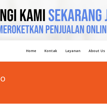
Home
Kontak
Layanan
About Us
to