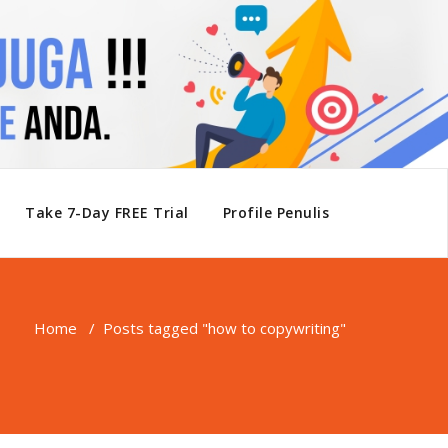
Take 7-Day FREE Trial
Profile Penulis
Home
/
Posts tagged "how to copywriting"