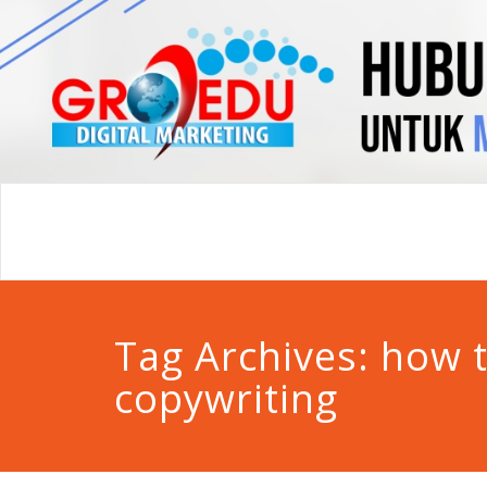
Tag Archives:
how 
copywriting