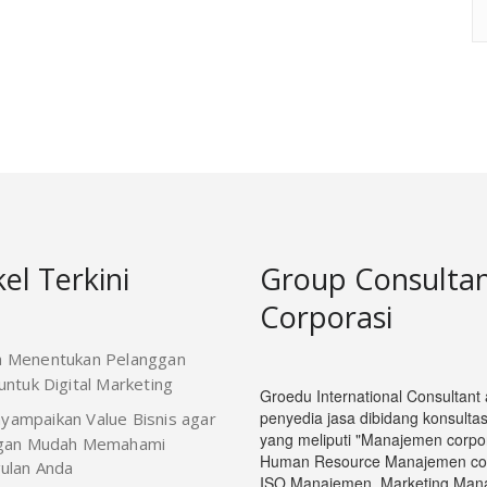
kel Terkini
Group Consulta
Corporasi
a Menentukan Pelanggan
ntuk Digital Marketing
Groedu International Consultant
penyedia jasa dibidang konsultasi
yampaikan Value Bisnis agar
yang meliputi "Manajemen corpor
gan Mudah Memahami
Human Resource Manajemen cop
ulan Anda
ISO Manajemen, Marketing Man