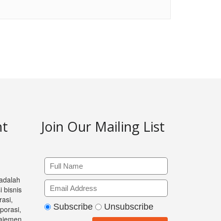
nt
Join Our Mailing List
 adalah
 bisnis
asi,
Subscribe
Unsubscribe
orasi,
ajemen,