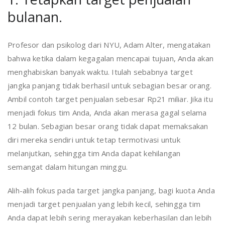
bulanan.
Profesor dan psikolog dari NYU, Adam Alter, mengatakan
bahwa ketika dalam kegagalan mencapai tujuan, Anda akan
menghabiskan banyak waktu. Itulah sebabnya target
jangka panjang tidak berhasil untuk sebagian besar orang.
Ambil contoh target penjualan sebesar Rp21 miliar. Jika itu
menjadi fokus tim Anda, Anda akan merasa gagal selama
12 bulan. Sebagian besar orang tidak dapat memaksakan
diri mereka sendiri untuk tetap termotivasi untuk
melanjutkan, sehingga tim Anda dapat kehilangan
semangat dalam hitungan minggu.
Alih-alih fokus pada target jangka panjang, bagi kuota Anda
menjadi target penjualan yang lebih kecil, sehingga tim
Anda dapat lebih sering merayakan keberhasilan dan lebih