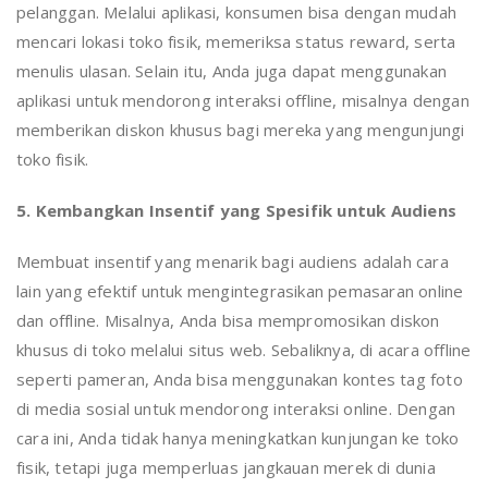
pelanggan. Melalui aplikasi, konsumen bisa dengan mudah
mencari lokasi toko fisik, memeriksa status reward, serta
menulis ulasan. Selain itu, Anda juga dapat menggunakan
aplikasi untuk mendorong interaksi offline, misalnya dengan
memberikan diskon khusus bagi mereka yang mengunjungi
toko fisik.
5. Kembangkan Insentif yang Spesifik untuk Audiens
Membuat insentif yang menarik bagi audiens adalah cara
lain yang efektif untuk mengintegrasikan pemasaran online
dan offline. Misalnya, Anda bisa mempromosikan diskon
khusus di toko melalui situs web. Sebaliknya, di acara offline
seperti pameran, Anda bisa menggunakan kontes tag foto
di media sosial untuk mendorong interaksi online. Dengan
cara ini, Anda tidak hanya meningkatkan kunjungan ke toko
fisik, tetapi juga memperluas jangkauan merek di dunia