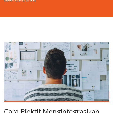
Cara Efektif Mengintegrasikan