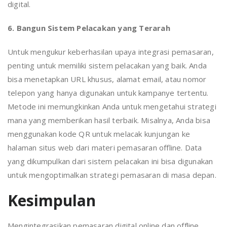
digital.
6. Bangun Sistem Pelacakan yang Terarah
Untuk mengukur keberhasilan upaya integrasi pemasaran,
penting untuk memiliki sistem pelacakan yang baik. Anda
bisa menetapkan URL khusus, alamat email, atau nomor
telepon yang hanya digunakan untuk kampanye tertentu.
Metode ini memungkinkan Anda untuk mengetahui strategi
mana yang memberikan hasil terbaik. Misalnya, Anda bisa
menggunakan kode QR untuk melacak kunjungan ke
halaman situs web dari materi pemasaran offline. Data
yang dikumpulkan dari sistem pelacakan ini bisa digunakan
untuk mengoptimalkan strategi pemasaran di masa depan.
Kesimpulan
Mengintegrasikan pemasaran digital online dan offline