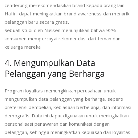
cenderung merekomendasikan brand kepada orang lain.
Hal ini dapat meningkatkan brand awareness dan menarik
pelanggan baru secara gratis.
Sebuah studi oleh Nielsen menunjukkan bahwa 92%
konsumen mempercayai rekomendasi dari teman dan
keluarga mereka.
4. Mengumpulkan Data
Pelanggan yang Berharga
Program loyalitas memungkinkan perusahaan untuk
mengumpulkan data pelanggan yang berharga, seperti
preferensi pembelian, kebiasaan berbelanja, dan informasi
demografis. Data ini dapat digunakan untuk meningkatkan
personalisasi penawaran dan komunikasi dengan
pelanggan, sehingga meningkatkan kepuasan dan loyalitas