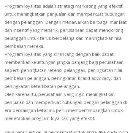
Program loyalitas adalah strategi marketing yang efektif
untuk meningkatkan penjualan dan memperkuat hubungan
dengan pelanggan. Dengan menawarkan berbagai manfaat
dan insentif yang menarik, perusahaan dapat mendorong
pelanggan untuk terus berbelanja dan meningkatkan nilai
pembelian mereka.
Program loyalitas yang dirancang dengan baik dapat
memberikan keuntungan jangka panjang bagi perusahaan,
seperti peningkatan retensi pelanggan, peningkatan nilai
pembelian pelanggan, peningkatan brand advocacy, dan
peningkatan keterlibatan pelanggan.
Oleh karena itu, perusahaan yang ingin meningkatkan
penjualan dan memperkuat hubungan dengan pelanggan di
era persaingan ketat ini, perlu mempertimbangkan untuk
menerapkan program loyalitas yang efektif.
Saya harap artikel ini bermanfaat untuk Anda. Jika Anda ingin