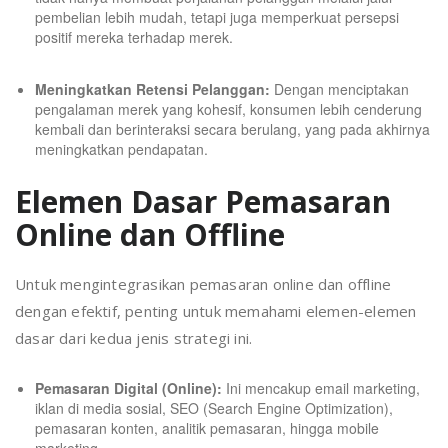
pembelian lebih mudah, tetapi juga memperkuat persepsi
positif mereka terhadap merek.
Meningkatkan Retensi Pelanggan:
Dengan menciptakan
pengalaman merek yang kohesif, konsumen lebih cenderung
kembali dan berinteraksi secara berulang, yang pada akhirnya
meningkatkan pendapatan.
Elemen Dasar Pemasaran
Online dan Offline
Untuk mengintegrasikan pemasaran online dan offline
dengan efektif, penting untuk memahami elemen-elemen
dasar dari kedua jenis strategi ini.
Pemasaran Digital (Online):
Ini mencakup email marketing,
iklan di media sosial, SEO (Search Engine Optimization),
pemasaran konten, analitik pemasaran, hingga mobile