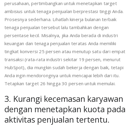
perusahaan, pertimbangkan untuk menetapkan target
ambisius untuk tenaga penjualan berprestasi tinggi Anda.
Prosesnya sederhana. Lihatlah kinerja bulanan terbaik
tenaga penjualan tersebut lalu tambahkan dengan
persentase kecil. Misalnya, jika Anda berada di industri
keuangan dan tenaga penjualan teratas Anda memiliki
tingkat konversi 25 persen atau menutup satu dari empat
transaksi (rata-rata industri sekitar 19 persen, menurut
HubSpot), dia mungkin sudah bekerja dengan baik, tetapi
Anda ingin mendorongnya untuk mencapai lebih dari itu.
Tetapkan target 26 hingga 30 persen untuk memulai.
3. Kurangi kecemasan karyawan
dengan menetapkan kuota pada
aktivitas penjualan tertentu.