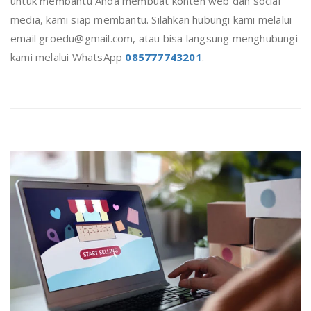
untuk membantu Anda membuat konten web dan social
media, kami siap membantu. Silahkan hubungi kami melalui
email groedu@gmail.com, atau bisa langsung menghubungi
kami melalui WhatsApp
085777743201
.