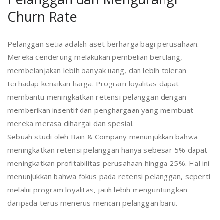
Churn Rate
Pelanggan setia adalah aset berharga bagi perusahaan.
Mereka cenderung melakukan pembelian berulang,
membelanjakan lebih banyak uang, dan lebih toleran
terhadap kenaikan harga. Program loyalitas dapat
membantu meningkatkan retensi pelanggan dengan
memberikan insentif dan penghargaan yang membuat
mereka merasa dihargai dan spesial.
Sebuah studi oleh Bain & Company menunjukkan bahwa
meningkatkan retensi pelanggan hanya sebesar 5% dapat
meningkatkan profitabilitas perusahaan hingga 25%. Hal ini
menunjukkan bahwa fokus pada retensi pelanggan, seperti
melalui program loyalitas, jauh lebih menguntungkan
daripada terus menerus mencari pelanggan baru.