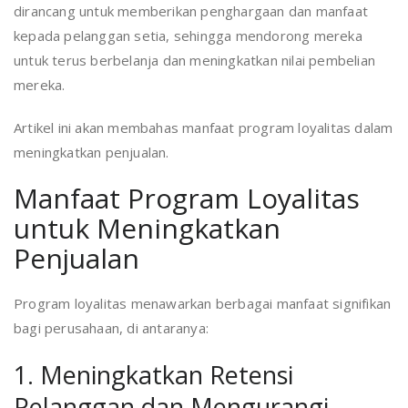
dirancang untuk memberikan penghargaan dan manfaat
kepada pelanggan setia, sehingga mendorong mereka
untuk terus berbelanja dan meningkatkan nilai pembelian
mereka.
Artikel ini akan membahas manfaat program loyalitas dalam
meningkatkan penjualan.
Manfaat Program Loyalitas
untuk Meningkatkan
Penjualan
Program loyalitas menawarkan berbagai manfaat signifikan
bagi perusahaan, di antaranya:
1. Meningkatkan Retensi
Pelanggan dan Mengurangi