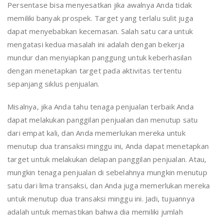
Persentase bisa menyesatkan jika awalnya Anda tidak
memiliki banyak prospek. Target yang terlalu sulit juga
dapat menyebabkan kecemasan. Salah satu cara untuk
mengatasi kedua masalah ini adalah dengan bekerja
mundur dan menyiapkan panggung untuk keberhasilan
dengan menetapkan target pada aktivitas tertentu
sepanjang siklus penjualan.
Misalnya, jika Anda tahu tenaga penjualan terbaik Anda
dapat melakukan panggilan penjualan dan menutup satu
dari empat kali, dan Anda memerlukan mereka untuk
menutup dua transaksi minggu ini, Anda dapat menetapkan
target untuk melakukan delapan panggilan penjualan. Atau,
mungkin tenaga penjualan di sebelahnya mungkin menutup
satu dari lima transaksi, dan Anda juga memerlukan mereka
untuk menutup dua transaksi minggu ini. Jadi, tujuannya
adalah untuk memastikan bahwa dia memiliki jumlah