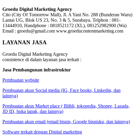
Groedu Digital Marketing Agency
Cito (City Of Tomorrow Mall), Jl. A Yani No. 288 (Bunderan Waru)
Lantai UG, Blok US 23, No. 3 & 5, Surabaya. Telphon : 081-
13444910, Handphone : 0818521172 (XL), 081252982900 (Wa)
Email : groedu@gmail.com www.groeducontentmarketing.com
LAYANAN JASA
Groedu Digital Marketing Agency
consistence di dalam layanan jasa terkait :
Jasa Pembangunan infrastruktur
Pembuatan website
Pembuatan akun Social media (IG, Face books, Linkedin, dan
lainnya)
Pembuatan akun Market place ( Blibli, tokopedia, Shopee, Lazada,
JD ID, buka lapak, dan lainnya)
Pembuatan akun email (email bisnis, Google bisnisku, dan lainnya)
Software terkait dengan Digital marketing