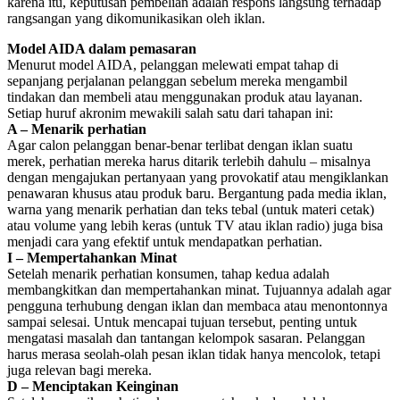
karena itu, keputusan pembelian adalah respons langsung terhadap
rangsangan yang dikomunikasikan oleh iklan.
Model AIDA dalam pemasaran
Menurut model AIDA, pelanggan melewati empat tahap di
sepanjang perjalanan pelanggan sebelum mereka mengambil
tindakan dan membeli atau menggunakan produk atau layanan.
Setiap huruf akronim mewakili salah satu dari tahapan ini:
A – Menarik perhatian
Agar calon pelanggan benar-benar terlibat dengan iklan suatu
merek, perhatian mereka harus ditarik terlebih dahulu – misalnya
dengan mengajukan pertanyaan yang provokatif atau mengiklankan
penawaran khusus atau produk baru. Bergantung pada media iklan,
warna yang menarik perhatian dan teks tebal (untuk materi cetak)
atau volume yang lebih keras (untuk TV atau iklan radio) juga bisa
menjadi cara yang efektif untuk mendapatkan perhatian.
I – Mempertahankan Minat
Setelah menarik perhatian konsumen, tahap kedua adalah
membangkitkan dan mempertahankan minat. Tujuannya adalah agar
pengguna terhubung dengan iklan dan membaca atau menontonnya
sampai selesai. Untuk mencapai tujuan tersebut, penting untuk
mengatasi masalah dan tantangan kelompok sasaran. Pelanggan
harus merasa seolah-olah pesan iklan tidak hanya mencolok, tetapi
juga relevan bagi mereka.
D – Menciptakan Keinginan