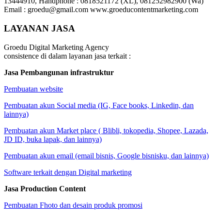
13444910, Handphone : 0818521172 (XL), 081252982900 (Wa)
Email : groedu@gmail.com www.groeducontentmarketing.com
LAYANAN JASA
Groedu Digital Marketing Agency
consistence di dalam layanan jasa terkait :
Jasa Pembangunan infrastruktur
Pembuatan website
Pembuatan akun Social media (IG, Face books, Linkedin, dan
lainnya)
Pembuatan akun Market place ( Blibli, tokopedia, Shopee, Lazada,
JD ID, buka lapak, dan lainnya)
Pembuatan akun email (email bisnis, Google bisnisku, dan lainnya)
Software terkait dengan Digital marketing
Jasa Production Content
Pembuatan Fhoto dan desain produk promosi