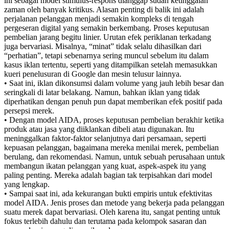
ini sebagai model stimulus-respons dianggap sudah ketinggalan
zaman oleh banyak kritikus. Alasan penting di balik ini adalah
perjalanan pelanggan menjadi semakin kompleks di tengah
pergeseran digital yang semakin berkembang. Proses keputusan
pembelian jarang begitu linier. Urutan efek periklanan terkadang
juga bervariasi. Misalnya, “minat” tidak selalu dihasilkan dari
“perhatian”, tetapi sebenarnya sering muncul sebelum itu dalam
kasus iklan tertentu, seperti yang ditampilkan setelah memasukkan
kueri penelusuran di Google dan mesin telusur lainnya.
• Saat ini, iklan dikonsumsi dalam volume yang jauh lebih besar dan
seringkali di latar belakang. Namun, bahkan iklan yang tidak
diperhatikan dengan penuh pun dapat memberikan efek positif pada
persepsi merek.
• Dengan model AIDA, proses keputusan pembelian berakhir ketika
produk atau jasa yang diiklankan dibeli atau digunakan. Itu
meninggalkan faktor-faktor selanjutnya dari persamaan, seperti
kepuasan pelanggan, bagaimana mereka menilai merek, pembelian
berulang, dan rekomendasi. Namun, untuk sebuah perusahaan untuk
membangun ikatan pelanggan yang kuat, aspek-aspek itu yang
paling penting. Mereka adalah bagian tak terpisahkan dari model
yang lengkap.
• Sampai saat ini, ada kekurangan bukti empiris untuk efektivitas
model AIDA. Jenis proses dan metode yang bekerja pada pelanggan
suatu merek dapat bervariasi. Oleh karena itu, sangat penting untuk
fokus terlebih dahulu dan terutama pada kelompok sasaran dan