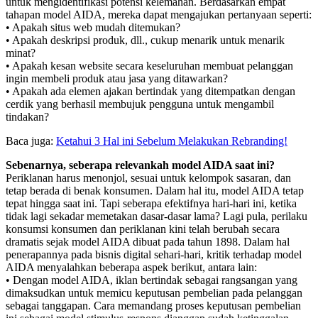
untuk mengidentifikasi potensi kelemahan. Berdasarkan empat
tahapan model AIDA, mereka dapat mengajukan pertanyaan seperti:
• Apakah situs web mudah ditemukan?
• Apakah deskripsi produk, dll., cukup menarik untuk menarik
minat?
• Apakah kesan website secara keseluruhan membuat pelanggan
ingin membeli produk atau jasa yang ditawarkan?
• Apakah ada elemen ajakan bertindak yang ditempatkan dengan
cerdik yang berhasil membujuk pengguna untuk mengambil
tindakan?
Baca juga:
Ketahui 3 Hal ini Sebelum Melakukan Rebranding!
Sebenarnya, seberapa relevankah model AIDA saat ini?
Periklanan harus menonjol, sesuai untuk kelompok sasaran, dan
tetap berada di benak konsumen. Dalam hal itu, model AIDA tetap
tepat hingga saat ini. Tapi seberapa efektifnya hari-hari ini, ketika
tidak lagi sekadar memetakan dasar-dasar lama? Lagi pula, perilaku
konsumsi konsumen dan periklanan kini telah berubah secara
dramatis sejak model AIDA dibuat pada tahun 1898. Dalam hal
penerapannya pada bisnis digital sehari-hari, kritik terhadap model
AIDA menyalahkan beberapa aspek berikut, antara lain:
• Dengan model AIDA, iklan bertindak sebagai rangsangan yang
dimaksudkan untuk memicu keputusan pembelian pada pelanggan
sebagai tanggapan. Cara memandang proses keputusan pembelian