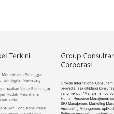
kel Terkini
Group Consulta
Corporasi
a Menentukan Pelanggan
ntuk Digital Marketing
Groedu International Consultant
penyedia jasa dibidang konsultasi
yampaikan Value Bisnis agar
yang meliputi "Manajemen corpor
gan Mudah Memahami
Human Resource Manajemen cop
ulan Anda
ISO Manajemen, Marketing Man
entukan Tone Komunikasi
Accounting Managemen, aplikasi
Software accounting, aplikasi so
gar Pesan Digital Lebih