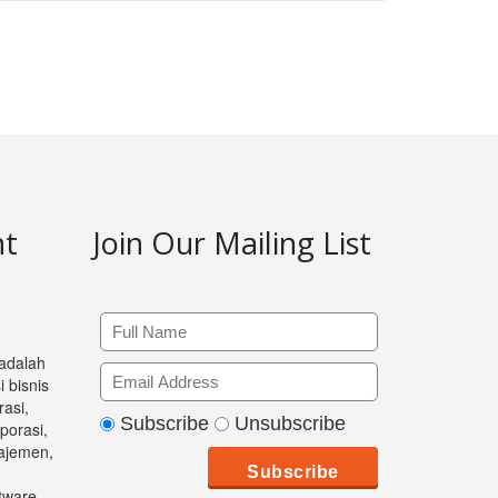
nt
Join Our Mailing List
 adalah
 bisnis
asi,
Subscribe
Unsubscribe
orasi,
ajemen,
ftware