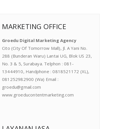
MARKETING OFFICE
Groedu Digital Marketing Agency
Cito (City Of Tomorrow Mall), Jl. A Yani No.
288 (Bunderan Waru) Lantai UG, Blok US 23,
No. 3 & 5, Surabaya. Telphon : 081-
13444910, Handphone : 0818521172 (XL),
081252982900 (Wa) Email :
groedu@gmail.com
www.groeducontentmarketing.com
LAYANAN JASA