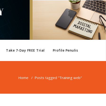
Take 7-Day FREE Trial
Profile Penulis
Home
/
Posts tagged "Training web"