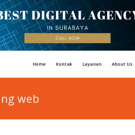
Home
Kontak
Layanan
About Us
ing web