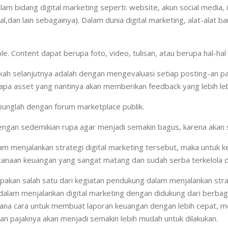
m bidang digital marketing seperti: website, akun social media, 
l,dan lain sebagainya). Dalam dunia digital marketing, alat-alat b
e. Content dapat berupa foto, video, tulisan, atau berupa hal-hal
h selanjutnya adalah dengan mengevaluasi setiap posting-an pada
a asset yang nantinya akan memberikan feedback yang lebih lebih
bunglah dengan forum marketplace publik.
ngan sedemikian rupa agar menjadi semakin bagus, karena akan s
 menjalankan strategi digital marketing tersebut, maka untuk k
anaan keuangan yang sangat matang dan sudah serba terkelola d
pakan salah satu dari kegiatan pendukung dalam menjalankan stra
k dalam menjalankan digital marketing dengan didukung dari berb
ana cara untuk membuat laporan keuangan dengan lebih cepat, me
ran pajaknya akan menjadi semakin lebih mudah untuk dilakukan.