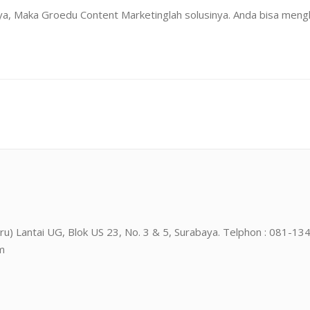
innya, Maka Groedu Content Marketinglah solusinya. Anda bisa m
 Waru) Lantai UG, Blok US 23, No. 3 & 5, Surabaya. Telphon : 0
m