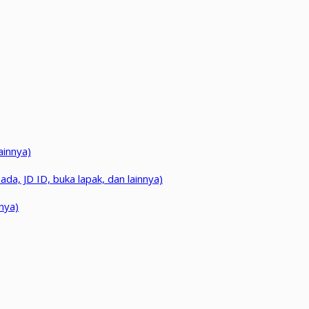
ainnya)
da, JD ID, buka lapak, dan lainnya)
nya)