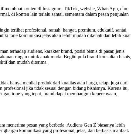
ktif membuat konten di Instagram, TikTok, website, WhatsApp, dan
mal, di konten lain terlalu santai, sementara dalam pesan penjualan
in terlihat profesional, ramah, hangat, premium, edukatif, santai,
iki tone komunikasi jelas akan lebih mudah dikenali dan lebih kuat
n terhadap audiens, karakter brand, posisi bisnis di pasar, jenis
kanan ringan untuk anak muda. Begitu pula brand konsultan bisnis,
ektif dan mudah diterima.
ak hanya menilai produk dari kualitas atau harga, tetapi juga dari
 profesional jika tidak sesuai dengan bidang bisnisnya. Karena itu,
. Dengan tone yang tepat, brand dapat membangun kepercayaan,
ara menerima pesan yang berbeda. Audiens Gen Z biasanya lebih
nghargai komunikasi yang profesional, jelas, dan berbasis manfaat.