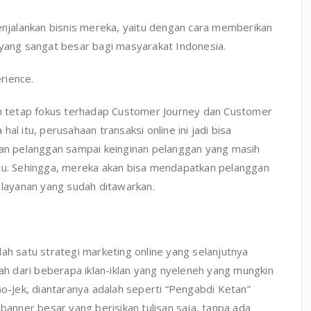
menjalankan bisnis mereka, yaitu dengan cara memberikan
 yang sangat besar bagi masyarakat Indonesia.
rience.
lah tetap fokus terhadap Customer Journey dan Customer
al itu, perusahaan transaksi online ini jadi bisa
n pelanggan sampai keinginan pelanggan yang masih
ntu. Sehingga, mereka akan bisa mendapatkan pelanggan
 layanan yang sudah ditawarkan.
ah satu strategi marketing online yang selanjutnya
lah dari beberapa iklan-iklan yang nyeleneh yang mungkin
Go-Jek, diantaranya adalah seperti “Pengabdi Ketan”
nner besar yang berisikan tulisan saja, tanpa ada