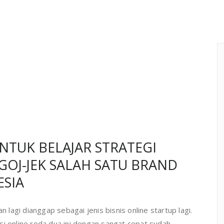
NTUK BELAJAR STRATEGI
GOJ-JEK SALAH SATU BRAND
ESIA
agi dianggap sebagai jenis bisnis online startup lagi.
si online roda dua ini dengan sangat cepat sudah