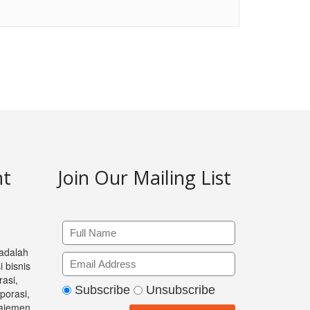
nt
Join Our Mailing List
 adalah
 bisnis
asi,
Subscribe
Unsubscribe
orasi,
ajemen,