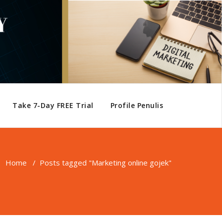
Take 7-Day FREE Trial
Profile Penulis
Home
/
Posts tagged "Marketing online gojek"