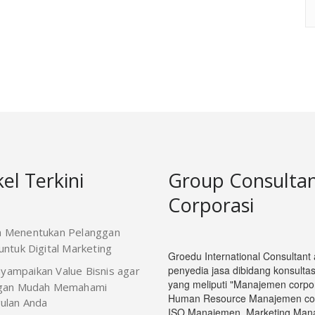
kel Terkini
Group Consulta
Corporasi
a Menentukan Pelanggan
ntuk Digital Marketing
Groedu International Consultant
penyedia jasa dibidang konsultasi
yampaikan Value Bisnis agar
yang meliputi "Manajemen corpor
gan Mudah Memahami
Human Resource Manajemen cop
ulan Anda
ISO Manajemen, Marketing Man