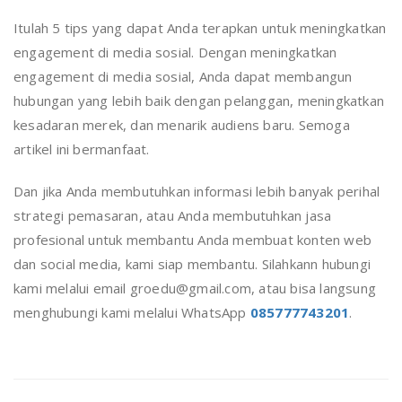
Itulah 5 tips yang dapat Anda terapkan untuk meningkatkan
engagement di media sosial. Dengan meningkatkan
engagement di media sosial, Anda dapat membangun
hubungan yang lebih baik dengan pelanggan, meningkatkan
kesadaran merek, dan menarik audiens baru. Semoga
artikel ini bermanfaat.
Dan jika Anda membutuhkan informasi lebih banyak perihal
strategi pemasaran, atau Anda membutuhkan jasa
profesional untuk membantu Anda membuat konten web
dan social media, kami siap membantu. Silahkann hubungi
kami melalui email groedu@gmail.com, atau bisa langsung
menghubungi kami melalui WhatsApp
085777743201
.