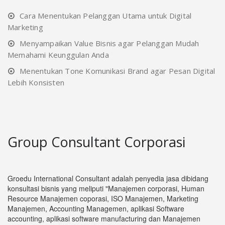
Cara Menentukan Pelanggan Utama untuk Digital
Marketing
Menyampaikan Value Bisnis agar Pelanggan Mudah
Memahami Keunggulan Anda
Menentukan Tone Komunikasi Brand agar Pesan Digital
Lebih Konsisten
Group Consultant Corporasi
Groedu International Consultant adalah penyedia jasa dibidang
konsultasi bisnis yang meliputi "Manajemen corporasi, Human
Resource Manajemen coporasi, ISO Manajemen, Marketing
Manajemen, Accounting Managemen, aplikasi Software
accounting, aplikasi software manufacturing dan Manajemen