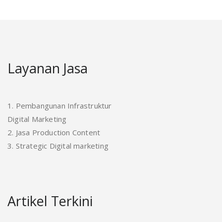
Layanan Jasa
1. Pembangunan Infrastruktur
Digital Marketing
2. Jasa Production Content
3. Strategic Digital marketing
Artikel Terkini