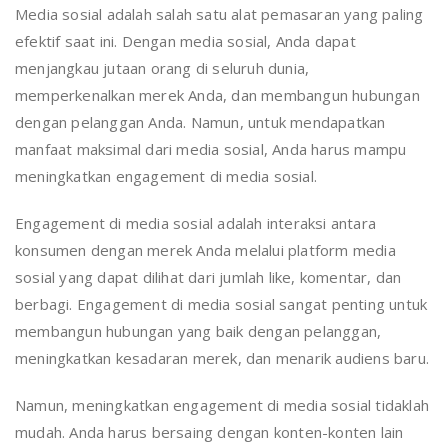
Media sosial adalah salah satu alat pemasaran yang paling
efektif saat ini. Dengan media sosial, Anda dapat
menjangkau jutaan orang di seluruh dunia,
memperkenalkan merek Anda, dan membangun hubungan
dengan pelanggan Anda. Namun, untuk mendapatkan
manfaat maksimal dari media sosial, Anda harus mampu
meningkatkan engagement di media sosial.
Engagement di media sosial adalah interaksi antara
konsumen dengan merek Anda melalui platform media
sosial yang dapat dilihat dari jumlah like, komentar, dan
berbagi. Engagement di media sosial sangat penting untuk
membangun hubungan yang baik dengan pelanggan,
meningkatkan kesadaran merek, dan menarik audiens baru.
Namun, meningkatkan engagement di media sosial tidaklah
mudah. Anda harus bersaing dengan konten-konten lain