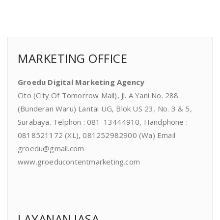
MARKETING OFFICE
Groedu Digital Marketing Agency
Cito (City Of Tomorrow Mall), Jl. A Yani No. 288
(Bunderan Waru) Lantai UG, Blok US 23, No. 3 & 5,
Surabaya. Telphon : 081-13444910, Handphone :
0818521172 (XL), 081252982900 (Wa) Email :
groedu@gmail.com
www.groeducontentmarketing.com
LAYANAN JASA