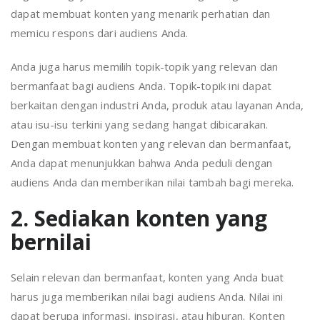
dapat membuat konten yang menarik perhatian dan
memicu respons dari audiens Anda.
Anda juga harus memilih topik-topik yang relevan dan
bermanfaat bagi audiens Anda. Topik-topik ini dapat
berkaitan dengan industri Anda, produk atau layanan Anda,
atau isu-isu terkini yang sedang hangat dibicarakan.
Dengan membuat konten yang relevan dan bermanfaat,
Anda dapat menunjukkan bahwa Anda peduli dengan
audiens Anda dan memberikan nilai tambah bagi mereka.
2. Sediakan konten yang
bernilai
Selain relevan dan bermanfaat, konten yang Anda buat
harus juga memberikan nilai bagi audiens Anda. Nilai ini
dapat berupa informasi, inspirasi, atau hiburan. Konten