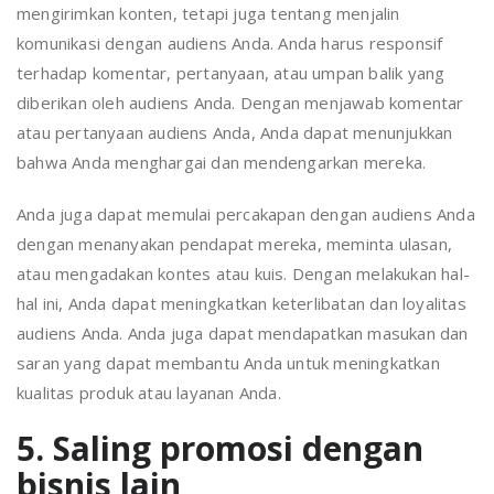
mengirimkan konten, tetapi juga tentang menjalin
komunikasi dengan audiens Anda. Anda harus responsif
terhadap komentar, pertanyaan, atau umpan balik yang
diberikan oleh audiens Anda. Dengan menjawab komentar
atau pertanyaan audiens Anda, Anda dapat menunjukkan
bahwa Anda menghargai dan mendengarkan mereka.
Anda juga dapat memulai percakapan dengan audiens Anda
dengan menanyakan pendapat mereka, meminta ulasan,
atau mengadakan kontes atau kuis. Dengan melakukan hal-
hal ini, Anda dapat meningkatkan keterlibatan dan loyalitas
audiens Anda. Anda juga dapat mendapatkan masukan dan
saran yang dapat membantu Anda untuk meningkatkan
kualitas produk atau layanan Anda.
5. Saling promosi dengan
bisnis lain