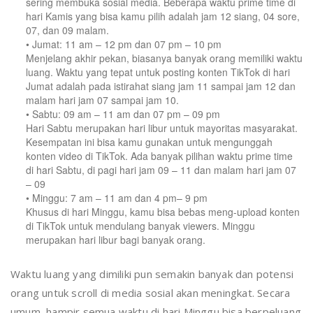
sering membuka sosial media. Beberapa waktu prime time di
hari Kamis yang bisa kamu pilih adalah jam 12 siang, 04 sore,
07, dan 09 malam.
• Jumat: 11 am – 12 pm dan 07 pm – 10 pm
Menjelang akhir pekan, biasanya banyak orang memiliki waktu
luang. Waktu yang tepat untuk posting konten TikTok di hari
Jumat adalah pada istirahat siang jam 11 sampai jam 12 dan
malam hari jam 07 sampai jam 10.
• Sabtu: 09 am – 11 am dan 07 pm – 09 pm
Hari Sabtu merupakan hari libur untuk mayoritas masyarakat.
Kesempatan ini bisa kamu gunakan untuk mengunggah
konten video di TikTok. Ada banyak pilihan waktu prime time
di hari Sabtu, di pagi hari jam 09 – 11 dan malam hari jam 07
– 09
• Minggu: 7 am – 11 am dan 4 pm– 9 pm
Khusus di hari Minggu, kamu bisa bebas meng-upload konten
di TikTok untuk mendulang banyak viewers. Minggu
merupakan hari libur bagi banyak orang.
Waktu luang yang dimiliki pun semakin banyak dan potensi
orang untuk scroll di media sosial akan meningkat. Secara
umum, hampir semua waktu di hari Minggu bisa berpeluang