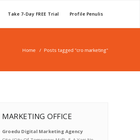
Take 7-Day FREE Trial
Profile Penulis
Home
/
Posts tagged "cro marketing"
MARKETING OFFICE
Groedu Digital Marketing Agency
Cito (City Of Tomorrow Mall), Jl. A Yani No.