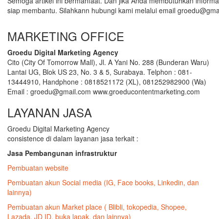
Semoga artikel ini bermanfaat. Dan jika Anda membutuhkan inform
siap membantu. Silahkann hubungi kami melalui email groedu@gma
MARKETING OFFICE
Groedu Digital Marketing Agency
Cito (City Of Tomorrow Mall), Jl. A Yani No. 288 (Bunderan Waru)
Lantai UG, Blok US 23, No. 3 & 5, Surabaya. Telphon : 081-
13444910, Handphone : 0818521172 (XL), 081252982900 (Wa)
Email : groedu@gmail.com www.groeducontentmarketing.com
LAYANAN JASA
Groedu Digital Marketing Agency
consistence di dalam layanan jasa terkait :
Jasa Pembangunan infrastruktur
Pembuatan website
Pembuatan akun Social media (IG, Face books, Linkedin, dan
lainnya)
Pembuatan akun Market place ( Blibli, tokopedia, Shopee,
Lazada, JD ID, buka lapak, dan lainnya)