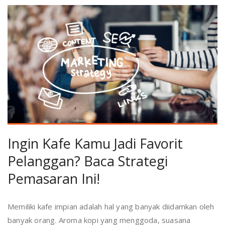
Ingin Kafe Kamu Jadi Favorit
Pelanggan? Baca Strategi
Pemasaran Ini!
Memiliki kafe impian adalah hal yang banyak diidamkan oleh
banyak orang. Aroma kopi yang menggoda, suasana