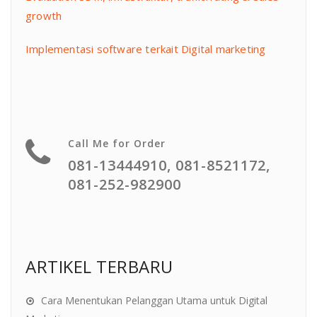
growth
Implementasi software terkait Digital marketing
Call Me for Order
081-13444910, 081-8521172,
081-252-982900
ARTIKEL TERBARU
Cara Menentukan Pelanggan Utama untuk Digital