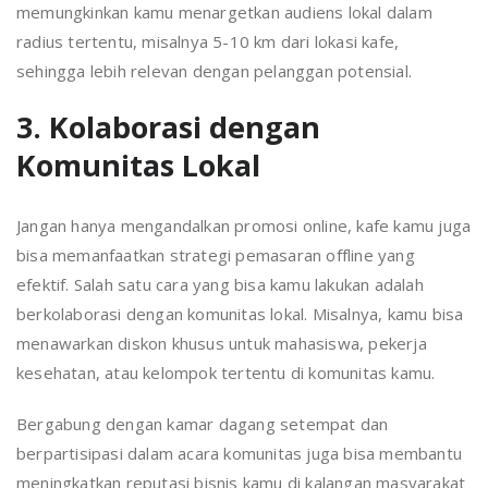
memungkinkan kamu menargetkan audiens lokal dalam
radius tertentu, misalnya 5-10 km dari lokasi kafe,
sehingga lebih relevan dengan pelanggan potensial.
3. Kolaborasi dengan
Komunitas Lokal
Jangan hanya mengandalkan promosi online, kafe kamu juga
bisa memanfaatkan strategi pemasaran offline yang
efektif. Salah satu cara yang bisa kamu lakukan adalah
berkolaborasi dengan komunitas lokal. Misalnya, kamu bisa
menawarkan diskon khusus untuk mahasiswa, pekerja
kesehatan, atau kelompok tertentu di komunitas kamu.
Bergabung dengan kamar dagang setempat dan
berpartisipasi dalam acara komunitas juga bisa membantu
meningkatkan reputasi bisnis kamu di kalangan masyarakat