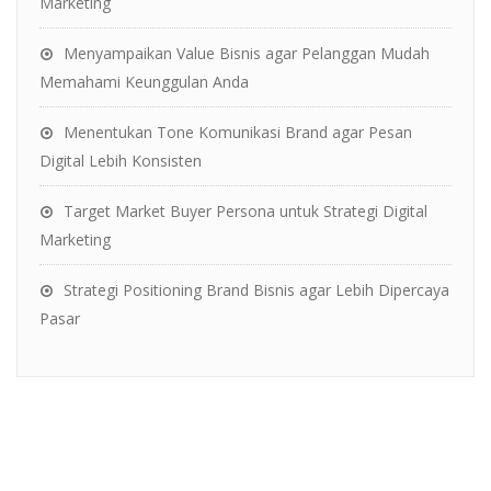
Marketing
Menyampaikan Value Bisnis agar Pelanggan Mudah
Memahami Keunggulan Anda
Menentukan Tone Komunikasi Brand agar Pesan
Digital Lebih Konsisten
Target Market Buyer Persona untuk Strategi Digital
Marketing
Strategi Positioning Brand Bisnis agar Lebih Dipercaya
Pasar