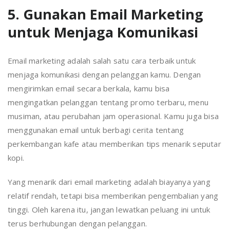
5. Gunakan Email Marketing
untuk Menjaga Komunikasi
Email marketing adalah salah satu cara terbaik untuk
menjaga komunikasi dengan pelanggan kamu. Dengan
mengirimkan email secara berkala, kamu bisa
mengingatkan pelanggan tentang promo terbaru, menu
musiman, atau perubahan jam operasional. Kamu juga bisa
menggunakan email untuk berbagi cerita tentang
perkembangan kafe atau memberikan tips menarik seputar
kopi.
Yang menarik dari email marketing adalah biayanya yang
relatif rendah, tetapi bisa memberikan pengembalian yang
tinggi. Oleh karena itu, jangan lewatkan peluang ini untuk
terus berhubungan dengan pelanggan.