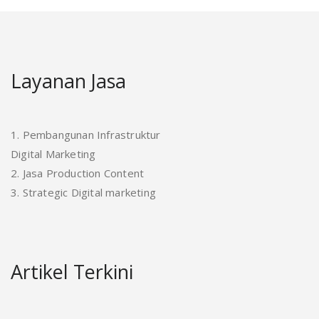
Layanan Jasa
1. Pembangunan Infrastruktur
Digital Marketing
2. Jasa Production Content
3. Strategic Digital marketing
Artikel Terkini