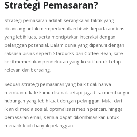
Strategi Pemasaran?
Strategi pemasaran adalah serangkaian taktik yang
dirancang untuk memperkenalkan bisnis kepada audiens
yang lebih luas, serta menciptakan interaksi dengan
pelanggan potensial. Dalam dunia yang dipenuhi dengan
raksasa bisnis seperti Starbucks dan Coffee Bean, kafe
kecil memerlukan pendekatan yang kreatif untuk tetap
relevan dan bersaing.
Sebuah strategi pemasaran yang baik tidak hanya
membantu kafe kamu dikenal, tetapi juga bisa membangun
hubungan yang lebih kuat dengan pelanggan. Mulai dari
iklan di media sosial, optimalisasi mesin pencari, hingga
pemasaran email, semua dapat dikombinasikan untuk
menarik lebih banyak pelanggan.