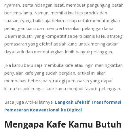
nyaman, serta hidangan lezat, membuat pengunjung betah
berlama-lama. Namun, memiliki kualitas produk dan
suasana yang baik saja belum cukup untuk mendatangkan
pelanggan baru dan mempertahankan pelanggan lama.
Dalam industri yang kompetitif seperti bisnis kafe, strategi
pemasaran yang efektif adalah kunci untuk meningkatkan
daya tarik dan mendatangkan lebih banyak pelanggan.
Jika kamu baru saja membuka kafe atau ingin meningkatkan
penjualan kafe yang sudah berjalan, artikel ini akan
membahas beberapa strategi pemasaran yang dapat
kamu terapkan agar kafe kamu menjadi favorit pelanggan.
Baca juga Artikel lainnya:
Langkah Efektif Transformasi
Pemasaran Konvensional ke Digital
Mengapa Kafe Kamu Butuh