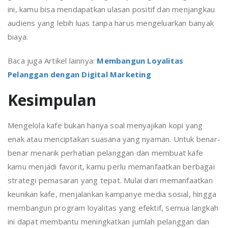
ini, kamu bisa mendapatkan ulasan positif dan menjangkau
audiens yang lebih luas tanpa harus mengeluarkan banyak
biaya.
Baca juga Artikel lainnya:
Membangun Loyalitas
Pelanggan dengan Digital Marketing
Kesimpulan
Mengelola kafe bukan hanya soal menyajikan kopi yang
enak atau menciptakan suasana yang nyaman. Untuk benar-
benar menarik perhatian pelanggan dan membuat kafe
kamu menjadi favorit, kamu perlu memanfaatkan berbagai
strategi pemasaran yang tepat. Mulai dari memanfaatkan
keunikan kafe, menjalankan kampanye media sosial, hingga
membangun program loyalitas yang efektif, semua langkah
ini dapat membantu meningkatkan jumlah pelanggan dan