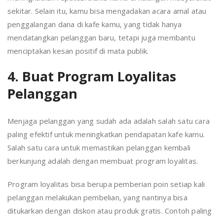
sekitar. Selain itu, kamu bisa mengadakan acara amal atau
penggalangan dana di kafe kamu, yang tidak hanya
mendatangkan pelanggan baru, tetapi juga membantu
menciptakan kesan positif di mata publik.
4. Buat Program Loyalitas
Pelanggan
Menjaga pelanggan yang sudah ada adalah salah satu cara
paling efektif untuk meningkatkan pendapatan kafe kamu.
Salah satu cara untuk memastikan pelanggan kembali
berkunjung adalah dengan membuat program loyalitas.
Program loyalitas bisa berupa pemberian poin setiap kali
pelanggan melakukan pembelian, yang nantinya bisa
ditukarkan dengan diskon atau produk gratis. Contoh paling