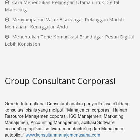
Cara Menentukan Pelanggan Utama untuk Digital
Marketing
Menyampaikan Value Bisnis agar Pelanggan Mudah
Memahami Keunggulan Anda
Menentukan Tone Komunikasi Brand agar Pesan Digital
Lebih Konsisten
Group Consultant Corporasi
Groedu International Consultant adalah penyedia jasa dibidang
konsultasi bisnis yang meliputi "Manajemen corporasi, Human
Resource Manajemen coporasi, ISO Manajemen, Marketing
Manajemen, Accounting Managemen, aplikasi Software
accounting, aplikasi software manufacturing dan Manajemen
autopilot."
www.konsultanmanajemenusaha.com