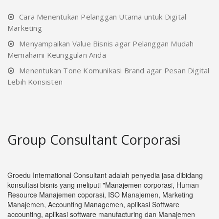
Cara Menentukan Pelanggan Utama untuk Digital
Marketing
Menyampaikan Value Bisnis agar Pelanggan Mudah
Memahami Keunggulan Anda
Menentukan Tone Komunikasi Brand agar Pesan Digital
Lebih Konsisten
Group Consultant Corporasi
Groedu International Consultant adalah penyedia jasa dibidang
konsultasi bisnis yang meliputi "Manajemen corporasi, Human
Resource Manajemen coporasi, ISO Manajemen, Marketing
Manajemen, Accounting Managemen, aplikasi Software
accounting, aplikasi software manufacturing dan Manajemen