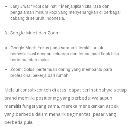
Janji Jiwa: “Kopi dari hati.” Menjanjikan cita rasa dan
pengalaman minum kopi yang menyenangkan di berbagai
cabang di seluruh Indonesia.
3. Google Meet dan Zoom:
Google Meet: Fokus pada sarana interaktif untuk
bersosialisasi dengan keluarga dan teman saat tidak bisa
bertemu tatap muka.
Zoom: Solusi pertemuan daring yang membantu para
profesional bekerja dari rumah.
Melalui contoh-contoh di atas, dapat terlihat bahwa setiap
brand memiliki positioning yang berbeda. Walaupun
memiliki fungsi yang sama, mereka menekankan aspek
yang berbeda dalam menarik segmentasi pasar yang
berbeda pula.