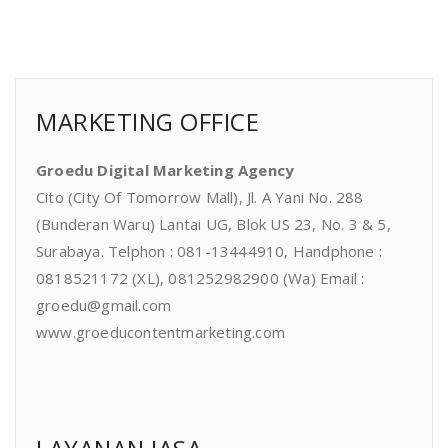
MARKETING OFFICE
Groedu Digital Marketing Agency
Cito (City Of Tomorrow Mall), Jl. A Yani No. 288
(Bunderan Waru) Lantai UG, Blok US 23, No. 3 & 5,
Surabaya. Telphon : 081-13444910, Handphone :
0818521172 (XL), 081252982900 (Wa) Email :
groedu@gmail.com
www.groeducontentmarketing.com