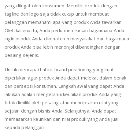
yang diingat oleh konsumen. Memiliki produk dengan
tagline dan logo saja tidak cukup untuk membuat
pelanggan memahami apa yang produk Anda tawarkan.
Oleh karena itu, Anda perlu memikirkan bagaimana Anda
ingin produk Anda dikenal oleh masyarakat dan bagaimana
produk Anda bisa lebih menonjol dibandingkan dengan
pesaing sejenis.
Untuk mencapai hal ini, brand positioning yang kuat
diperlukan agar produk Anda dapat melekat dalam benak
dan persepsi konsumen. Langkah awal yang dapat Anda
lakukan adalah mengetahui keunikan produk Anda yang
tidak dimiliki oleh pesaing atau menciptakan nilai yang
sejalan dengan bisnis Anda. Selanjutnya, Anda dapat
memasarkan keunikan dan nilai produk yang Anda jual
kepada pelanggan.