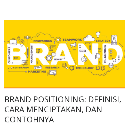
BRAND POSITIONING: DEFINISI,
CARA MENCIPTAKAN, DAN
CONTOHNYA