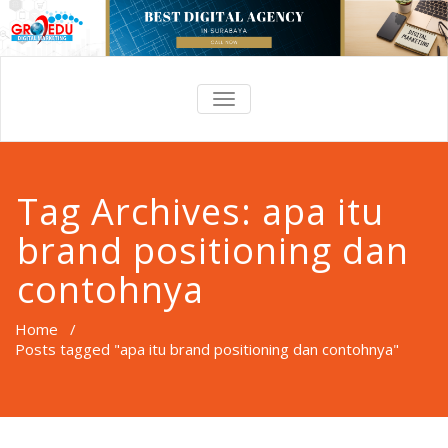
TOGGLE
NAVIGATION
Tag Archives:
apa itu
brand positioning dan
contohnya
Home
/
Posts tagged "apa itu brand positioning dan contohnya"