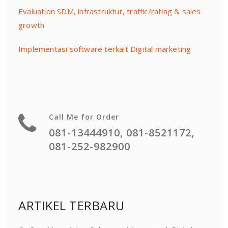
Evaluation SDM, infrastruktur, traffic/rating & sales
growth
Implementasi software terkait Digital marketing
Call Me for Order
081-13444910, 081-8521172,
081-252-982900
ARTIKEL TERBARU