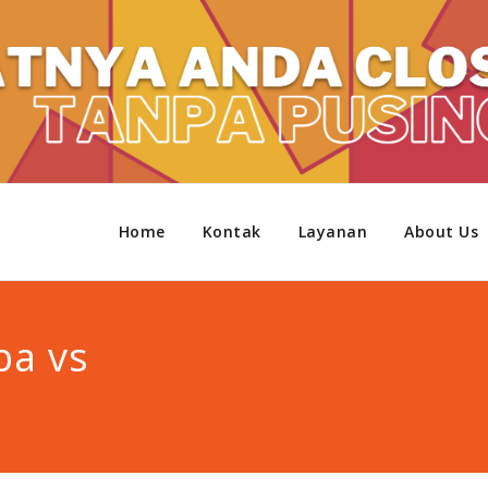
Home
Kontak
Layanan
About Us
ba vs