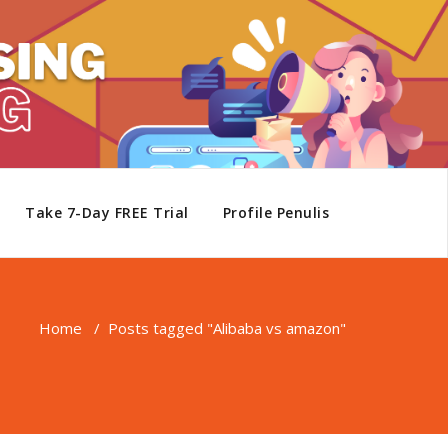
Take 7-Day FREE Trial
Profile Penulis
Home
/
Posts tagged "Alibaba vs amazon"