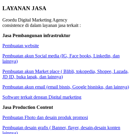
LAYANAN JASA
Groedu Digital Marketing Agency
consistence di dalam layanan jasa terkait :
Jasa Pembangunan infrastruktur
Pembuatan website
Pembuatan akun Social media (IG, Face books, Linkedin, dan
lainnya)
Pembuatan akun Market place ( Blibli, tokopedia, Shopee, Lazada,
JD ID, buka lapak, dan lainnya)
Pembuatan akun email (email bisnis, Google bisnisku, dan lainnya)
Software terkait dengan Digital marketing
Jasa Production Content
Pembuatan Fhoto dan desain produk promosi
Pembuatan desain grafis ( Banner, flayer, desain-desain konten
lainnya)