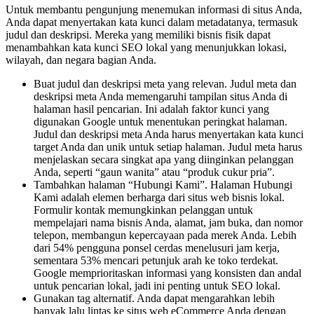
Untuk membantu pengunjung menemukan informasi di situs Anda,
Anda dapat menyertakan kata kunci dalam metadatanya, termasuk
judul dan deskripsi. Mereka yang memiliki bisnis fisik dapat
menambahkan kata kunci SEO lokal yang menunjukkan lokasi,
wilayah, dan negara bagian Anda.
Buat judul dan deskripsi meta yang relevan. Judul meta dan
deskripsi meta Anda memengaruhi tampilan situs Anda di
halaman hasil pencarian. Ini adalah faktor kunci yang
digunakan Google untuk menentukan peringkat halaman.
Judul dan deskripsi meta Anda harus menyertakan kata kunci
target Anda dan unik untuk setiap halaman. Judul meta harus
menjelaskan secara singkat apa yang diinginkan pelanggan
Anda, seperti “gaun wanita” atau “produk cukur pria”.
Tambahkan halaman “Hubungi Kami”. Halaman Hubungi
Kami adalah elemen berharga dari situs web bisnis lokal.
Formulir kontak memungkinkan pelanggan untuk
mempelajari nama bisnis Anda, alamat, jam buka, dan nomor
telepon, membangun kepercayaan pada merek Anda. Lebih
dari 54% pengguna ponsel cerdas menelusuri jam kerja,
sementara 53% mencari petunjuk arah ke toko terdekat.
Google memprioritaskan informasi yang konsisten dan andal
untuk pencarian lokal, jadi ini penting untuk SEO lokal.
Gunakan tag alternatif. Anda dapat mengarahkan lebih
banyak lalu lintas ke situs web eCommerce Anda dengan