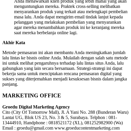
Anda menawarkan klien produk yang lebih mahal yang akan
menguntungkan mereka. Praktek cross-selling melibatkan
menyarankan produk yang terkait atau melengkapi pembelian
masa lalu. Anda dapat mengirim email tindak lanjut kepada
pelanggan yang melakukan pembelian yang menyarankan
agar mereka menambahkan produk ini ke keranjang mereka
saat mereka berbelanja online lagi.
Akhir Kata
Metode pemasaran ini akan membantu Anda meningkatkan jumlah
lalu lintas ke bisnis online Anda. Mulailah dengan salah satu metode
ini untuk melihat pengaruhnya terhadap lalu lintas situs Anda, lalu
gabungkan yang lain secara bersamaan. Strategi-strategi ini dapat
bekerja sama untuk menciptakan rencana pemasaran digital yang
sukses yang diterjemahkan menjadi kesuksesan bisnis dalam jangka
panjang.
MARKETING OFFICE
Groedu Digital Marketing Agency
Cito (City Of Tomorrow Mall), Jl. A Yani No. 288 (Bunderan Waru)
Lantai UG, Blok US 23, No. 3 & 5, Surabaya. Telphon : 081-
13444910, Handphone : 0818521172 (XL), 081252982900 (Wa)
Email : groedu@gmail.com www.groeducontentmarketing.com