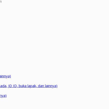
m
ainnya)
da, JD ID, buka lapak, dan lainnya)
nya)