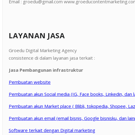
Email : groedu@gmail.com www.groeducontentmarketing.co
LAYANAN JASA
Groedu Digital Marketing Agency
consistence di dalam layanan jasa terkait :
Jasa Pembangunan infrastruktur
Pembuatan website
Pembuatan akun Social media (IG, Face books, Linkedin, dan l
Pembuatan akun Market place ( Blibli, tokopedia, Shopee, Laza
Pembuatan akun email (email bisnis, Google bisnisku, dan lain
Software terkait dengan Digital marketing