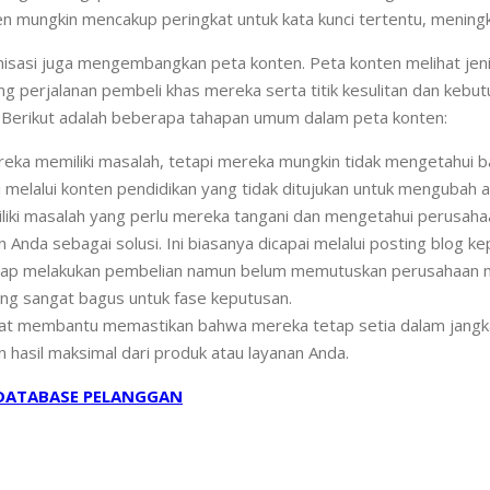
en mungkin mencakup peringkat untuk kata kunci tertentu, mening
isasi juga mengembangkan peta konten. Peta konten melihat jeni
 perjalanan pembeli khas mereka serta titik kesulitan dan keb
 Berikut adalah beberapa tahapan umum dalam peta konten:
eka memiliki masalah, tetapi mereka mungkin tidak mengetahui b
i melalui konten pendidikan yang tidak ditujukan untuk mengubah 
liki masalah yang perlu mereka tangani dan mengetahui perusaha
da sebagai solusi. Ini biasanya dicapai melalui posting blog k
ap melakukan pembelian namun belum memutuskan perusahaan mana
ng sangat bagus untuk fase keputusan.
apat membantu memastikan bahwa mereka tetap setia dalam jangka
hasil maksimal dari produk atau layanan Anda.
DATABASE PELANGGAN