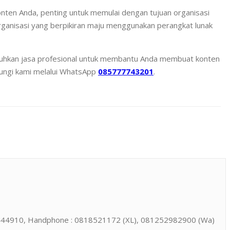
nten Anda, penting untuk memulai dengan tujuan organisasi
rganisasi yang berpikiran maju menggunakan perangkat lunak
utuhkan jasa profesional untuk membantu Anda membuat konten
bungi kami melalui WhatsApp
0
85777743201
.
81-13444910, Handphone : 0818521172 (XL), 081252982900 (Wa)