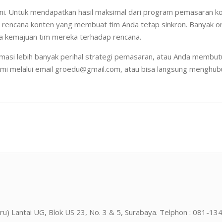
ni. Untuk mendapatkan hasil maksimal dari program pemasaran ko
n rencana konten yang membuat tim Anda tetap sinkron. Banyak o
a kemajuan tim mereka terhadap rencana.
ormasi lebih banyak perihal strategi pemasaran, atau Anda memb
kami melalui email groedu@gmail.com, atau bisa langsung menghu
 Waru) Lantai UG, Blok US 23, No. 3 & 5, Surabaya. Telphon : 0