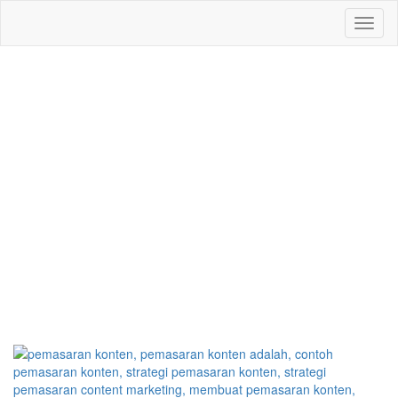
Toggl
naviga
Tag Archives:
artikel
pemasaran konten
Home
/
Posts tagged "artikel pemasaran konten"